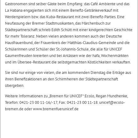
Gastronomen sind selber Gäste beim Empfang: das Café Ambiente und das
La Habana engagierten sich mit einem Benefiz-Getränkeverkauf mit
Werderspielern bzw. das Kuba-Restaurant mit zwei Benefiz-Parties. Eine
Neufassung der Bremer Stadtmusikanten, das Märchenbuch zur
Städtepartnerschaft schrieb Edith Schütt mit einer kindgerechten Geschichte
für mehr Toleranz. Neben vielen anderen kommen auch der Deutsche
Hausfrauenbund, der Frauenkreis der Matthias-Claudius-Gemeinde und die
Schülerinnen und Schüler der St.-Johannis-Schule, die alle für UNICEF
Gaumenfreuden kreierten und bei Anlässen wie der hafa, Wochenmärkten
und im Übersee-Restaurant die selbstgemachten Köstlichkeiten verkauften.
Sie sind nur einige von vielen, die am kommenden Dienstag die Erträge aus
ihren Benefizaktionen an den Schirmherren der Städtepartnerschaft
übergeben.
Weitere Informationen zu „Bremen für UNICEF“:Ecolo, Regan Mundhenke,
Telefon: 0421-23 00 11-16/-17, Fax: 0421-23 00 11-18. unicef@ecolo-
bremen.de oder www.bremenfuerunicef.de