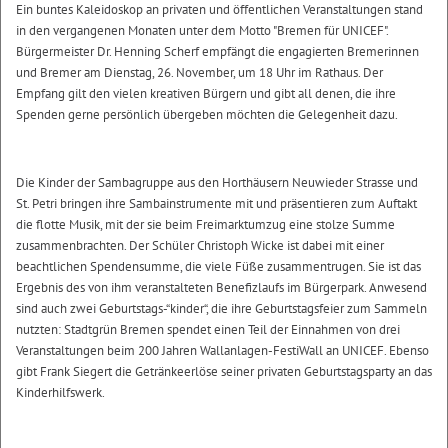
Ein buntes Kaleidoskop an privaten und öffentlichen Veranstaltungen stand
in den vergangenen Monaten unter dem Motto "Bremen für UNICEF".
Bürgermeister Dr. Henning Scherf empfängt die engagierten Bremerinnen
und Bremer am Dienstag, 26. November, um 18 Uhr im Rathaus. Der
Empfang gilt den vielen kreativen Bürgern und gibt all denen, die ihre
Spenden gerne persönlich übergeben möchten die Gelegenheit dazu.
Die Kinder der Sambagruppe aus den Horthäusern Neuwieder Strasse und
St. Petri bringen ihre Sambainstrumente mit und präsentieren zum Auftakt
die flotte Musik, mit der sie beim Freimarktumzug eine stolze Summe
zusammenbrachten. Der Schüler Christoph Wicke ist dabei mit einer
beachtlichen Spendensumme, die viele Füße zusammentrugen. Sie ist das
Ergebnis des von ihm veranstalteten Benefizlaufs im Bürgerpark. Anwesend
sind auch zwei Geburtstags-“kinder“, die ihre Geburtstagsfeier zum Sammeln
nutzten: Stadtgrün Bremen spendet einen Teil der Einnahmen von drei
Veranstaltungen beim 200 Jahren Wallanlagen-FestiWall an UNICEF. Ebenso
gibt Frank Siegert die Getränkeerlöse seiner privaten Geburtstagsparty an das
Kinderhilfswerk.