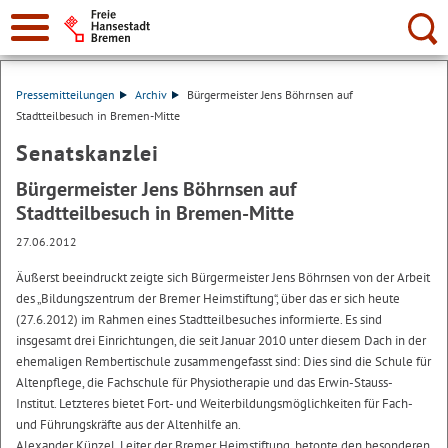
Suche:
Pressemitteilungen
Archiv
Bürgermeister Jens Böhrnsen auf
Stadtteilbesuch in Bremen-Mitte
Senatskanzlei
Bürgermeister Jens Böhrnsen auf
Stadtteilbesuch in Bremen-Mitte
27.06.2012
Äußerst beeindruckt zeigte sich Bürgermeister Jens Böhrnsen von der Arbeit
des „Bildungszentrum der Bremer Heimstiftung“, über das er sich heute
(27.6.2012) im Rahmen eines Stadtteilbesuches informierte. Es sind
insgesamt drei Einrichtungen, die seit Januar 2010 unter diesem Dach in der
ehemaligen Rembertischule zusammengefasst sind: Dies sind die Schule für
Altenpflege, die Fachschule für Physiotherapie und das Erwin-Stauss-
Institut. Letzteres bietet Fort- und Weiterbildungsmöglichkeiten für Fach-
und Führungskräfte aus der Altenhilfe an.
Alexander Künzel, Leiter der Bremer Heimstiftung, betonte den besonderen