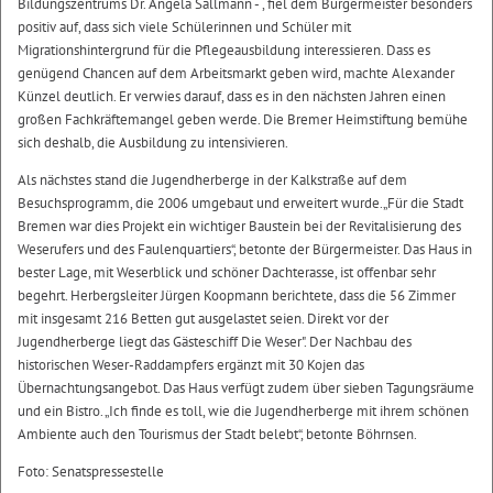
Bildungszentrums Dr. Angela Sallmann - , fiel dem Bürgermeister besonders
positiv auf, dass sich viele Schülerinnen und Schüler mit
Migrationshintergrund für die Pflegeausbildung interessieren. Dass es
genügend Chancen auf dem Arbeitsmarkt geben wird, machte Alexander
Künzel deutlich. Er verwies darauf, dass es in den nächsten Jahren einen
großen Fachkräftemangel geben werde. Die Bremer Heimstiftung bemühe
sich deshalb, die Ausbildung zu intensivieren.
Als nächstes stand die Jugendherberge in der Kalkstraße auf dem
Besuchsprogramm, die 2006 umgebaut und erweitert wurde.„Für die Stadt
Bremen war dies Projekt ein wichtiger Baustein bei der Revitalisierung des
Weserufers und des Faulenquartiers“, betonte der Bürgermeister. Das Haus in
bester Lage, mit Weserblick und schöner Dachterasse, ist offenbar sehr
begehrt. Herbergsleiter Jürgen Koopmann berichtete, dass die 56 Zimmer
mit insgesamt 216 Betten gut ausgelastet seien. Direkt vor der
Jugendherberge liegt das Gästeschiff Die Weser". Der Nachbau des
historischen Weser-Raddampfers ergänzt mit 30 Kojen das
Übernachtungsangebot. Das Haus verfügt zudem über sieben Tagungsräume
und ein Bistro. „Ich finde es toll, wie die Jugendherberge mit ihrem schönen
Ambiente auch den Tourismus der Stadt belebt“, betonte Böhrnsen.
Foto: Senatspressestelle