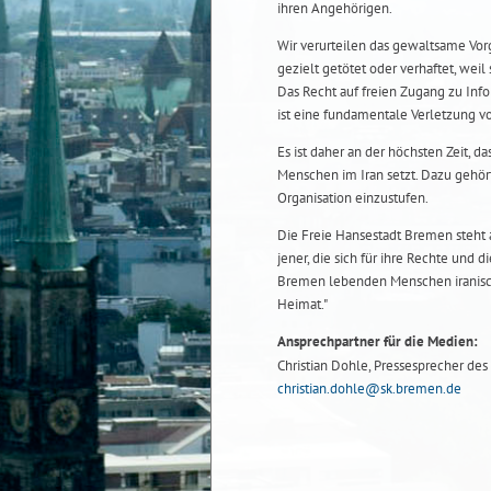
ihren Angehörigen.
Wir verurteilen das gewaltsame Vo
gezielt getötet oder verhaftet, weil
Das Recht auf freien Zugang zu Inf
ist eine fundamentale Verletzung v
Es ist daher an der höchsten Zeit, d
Menschen im Iran setzt. Dazu gehört
Organisation einzustufen.
Die Freie Hansestadt Bremen steht 
jener, die sich für ihre Rechte und d
Bremen lebenden Menschen iranische
Heimat."
Ansprechpartner für die Medien:
Christian Dohle, Pressesprecher des 
christian.dohle@sk.bremen.de