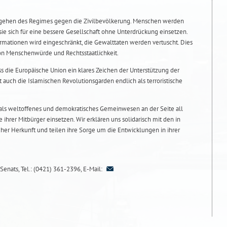
rgehen des Regimes gegen die Zivilbevölkerung. Menschen werden
 sie sich für eine bessere Gesellschaft ohne Unterdrückung einsetzen.
ormationen wird eingeschränkt, die Gewalttaten werden vertuscht. Dies
on Menschenwürde und Rechtsstaatlichkeit.
ass die Europäische Union ein klares Zeichen der Unterstützung der
 auch die Islamischen Revolutionsgarden endlich als terroristische
als weltoffenes und demokratisches Gemeinwesen an der Seite all
ie ihrer Mitbürger einsetzen. Wir erklären uns solidarisch mit den in
r Herkunft und teilen ihre Sorge um die Entwicklungen in ihrer
Senats, Tel.: (0421) 361-2396, E-Mail: