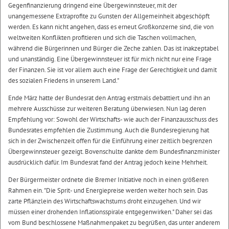
Gegenfinanzierung dringend eine Übergewinnsteuer, mit der
unangemessene Extraprofite zu Gunsten der Allgemeinheit abgeschöpft
werden. Es kann nicht angehen, dass es erneut Großkonzerne sind, die von
weltweiten Konflikten profitieren und sich die Taschen vollmachen,
während die Bürgerinnen und Bürger die Zeche zahlen. Das ist inakzeptabel
und unanständig. Eine Übergewinnsteuer ist für mich nicht nur eine Frage
der Finanzen. Sie ist vor allem auch eine Frage der Gerechtigkeit und damit
des sozialen Friedens in unserem Land."
Ende März hatte der Bundesrat den Antrag erstmals debattiert und ihn an
mehrere Ausschüsse zur weiteren Beratung überwiesen. Nun lag deren
Empfehlung vor: Sowohl der Wirtschafts- wie auch der Finanzausschuss des
Bundesrates empfehlen die Zustimmung. Auch die Bundesregierung hat
sich in der Zwischenzeit offen für die Einführung einer zeitlich begrenzen
Übergewinnsteuer gezeigt. Bovenschulte dankte dem Bundesfinanzminister
ausdrücklich dafür. Im Bundesrat fand der Antrag jedoch keine Mehrheit.
Der Bürgermeister ordnete die Bremer Initiative noch in einen größeren
Rahmen ein. "Die Sprit- und Energiepreise werden weiter hoch sein. Das
zarte Pflänzlein des Wirtschaftswachstums droht einzugehen. Und wir
müssen einer drohenden Inflationsspirale entgegenwirken." Daher sei das
vom Bund beschlossene Maßnahmenpaket zu begrüßen, das unter anderem