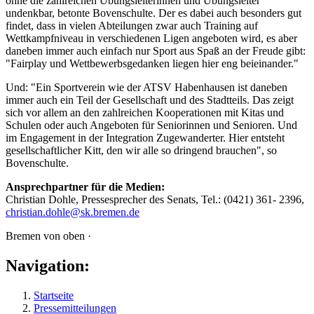
ohne die zahlreichen Übungsleiterinnen und Übungsleiter
undenkbar, betonte Bovenschulte. Der es dabei auch besonders gut
findet, dass in vielen Abteilungen zwar auch Training auf
Wettkampfniveau in verschiedenen Ligen angeboten wird, es aber
daneben immer auch einfach nur Sport aus Spaß an der Freude gibt:
"Fairplay und Wettbewerbsgedanken liegen hier eng beieinander."
Und: "Ein Sportverein wie der ATSV Habenhausen ist daneben
immer auch ein Teil der Gesellschaft und des Stadtteils. Das zeigt
sich vor allem an den zahlreichen Kooperationen mit Kitas und
Schulen oder auch Angeboten für Seniorinnen und Senioren. Und
im Engagement in der Integration Zugewanderter. Hier entsteht
gesellschaftlicher Kitt, den wir alle so dringend brauchen", so
Bovenschulte.
Ansprechpartner für die Medien:
Christian Dohle, Pressesprecher des Senats, Tel.: (0421) 361- 2396,
christian.dohle@sk.bremen.de
Bremen von oben ·
Navigation:
Startseite
Pressemitteilungen