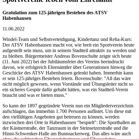
Gratulation zum 125-jährigen Bestehen des ATSV
Habenhausen
11.06.2022
Windel-Team und Selbstverteidigung, Kindertanz und Reha-Kurs:
Der ATSV Habenhausen macht vor, wie breit ein Sportverein heute
aufgestellt sein muss, um in seinem Stadtteil attraktiv zu werden und
zu bleiben. Bürgermeister Andreas Bovenschulte zeigte sich heute
(11. Juni 2022) bei der Jubiläumsfeier des Vereins beeindruckt
davon, wie erfolgreich Ehrenämtler über Generationen hinweg die
Geschicke des ATSV Habenhausen gelenkt haben. Immerhin kann
er sein 125-jähriges Bestehen feiern. Bovenschulte: "All das wäre
nicht möglich gewesen, wenn Vorstände und Übungsleiter nicht so
ein sicheres Gespür dafür gehabt hätten, was ein Stadtteil-Verein
braucht und was er bieten muss."
So kann der 1897 gegründete Verein nun ein Mitgliederverzeichnis
aufschlagen, das immerhin 1.700 Personen auflistet. Um diese mit
den vielfältigen Angeboten gut betreuen zu können, werden
inzwischen drei Orte in Habenhausen "bespielt": Die Sporthallen an
der Kästnerstraße, der Tanzraum in der Steinsetzerstraße und die
Hinni-Schwenker-Halle am Bunnsackerweg. Das alles wäre auch