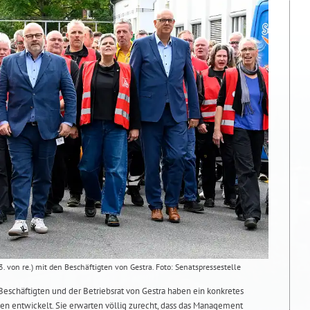
 von re.) mit den Beschäftigten von Gestra. Foto: Senatspressestelle
 Beschäftigten und der Betriebsrat von Gestra haben ein konkretes
n entwickelt. Sie erwarten völlig zurecht, dass das Management