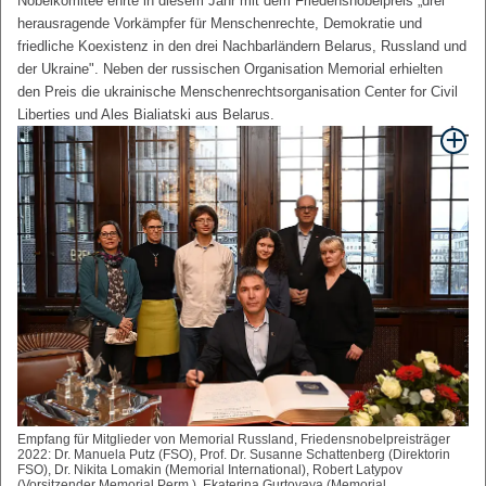
Nobelkomitee ehrte in diesem Jahr mit dem Friedensnobelpreis „drei
herausragende Vorkämpfer für Menschenrechte, Demokratie und
friedliche Koexistenz in den drei Nachbarländern Belarus, Russland und
der Ukraine". Neben der russischen Organisation Memorial erhielten
den Preis die ukrainische Menschenrechtsorganisation Center for Civil
Liberties und Ales Bialiatski aus Belarus.
Empfang für Mitglieder von Memorial Russland, Friedensnobelpreisträger
2022: Dr. Manuela Putz (FSO), Prof. Dr. Susanne Schattenberg (Direktorin
FSO), Dr. Nikita Lomakin (Memorial International), Robert Latypov
(Vorsitzender Memorial Perm ), Ekaterina Gurtovaya (Memorial