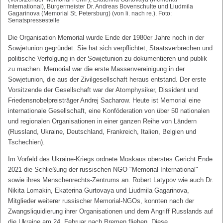
International), Bürgermeister Dr. Andreas Bovenschulte und Liudmila
Gagarinova (Memorial St. Petersburg) (von li. nach re.). Foto:
Senatspressestelle
Die Organisation Memorial wurde Ende der 1980er Jahre noch in der
Sowjetunion gegründet. Sie hat sich verpflichtet, Staatsverbrechen und
politische Verfolgung in der Sowjetunion zu dokumentieren und publik
zu machen. Memorial war die erste Massenvereinigung in der
Sowjetunion, die aus der Zivilgesellschaft heraus entstand. Der erste
Vorsitzende der Gesellschaft war der Atomphysiker, Dissident und
Friedensnobelpreisträger Andrej Sacharow. Heute ist Memorial eine
internationale Gesellschaft, eine Konföderation von über 50 nationalen
und regionalen Organisationen in einer ganzen Reihe von Ländern
(Russland, Ukraine, Deutschland, Frankreich, Italien, Belgien und
Tschechien).
Im Vorfeld des Ukraine-Kriegs ordnete Moskaus oberstes Gericht Ende
2021 die Schließung der russischen NGO "Memorial International"
sowie ihres Menschenrechts-Zentrums an. Robert Latypov wie auch Dr.
Nikita Lomakin, Ekaterina Gurtovaya und Liudmila Gagarinova,
Mitglieder weiterer russischer Memorial-NGOs, konnten nach der
Zwangsliquidierung ihrer Organisationen und dem Angriff Russlands auf
die Ukraine am 24. Februar nach Bremen fliehen. Diese