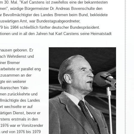
um 30. Mal. "Karl Carstens ist zweifellos eine der bekanntesten
men", würdige Bürgermeister Dr. Andreas Bovenschulte den
war Bevollmächtigter des Landes Bremen beim Bund, bekleidete
Auswärtigen Amt, war Bundestagsabgeordneter,
 bis 1984 schließlich fünfter deutscher Bundespräsident.
tionen und in all den Jahren hat Karl Carstens seine Heimatstadt
hausen geboren. Er
Nach Wehrdienst und
einer Bremer
arbeitete er parallel eng
a zusammen an der
te ein weiterer
ikanischen Yale-
emen zurückkehrte und
llmächtigte des Landes
t wechselte er auf
rtigen Dienst, bevor er
arstens erstmals in den
1976 war er Vorsitzender
 und von 1976 bis 1979