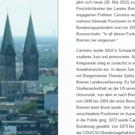
jährt sich heute (30. Mai 2022) z
Persönlichkeiten des Landes Bre
engagierten Politiker. Carstens 
mehrere führende Positionen im 
Bundestagspräsident und von 1979
Bovenschulte: "In all diesen Funk
Bremen nie vergessen."
Carstens wurde 1914 in Schwach
studierte Jura und promovierte. 
Kriegsende stieg er zunächst in 
Anwaltskanzlei ein. In dieser Zeit 
mit Bürgermeister Theodor Spitt
Bremer Landesverfassung. Es folg
Studienaufenthalt an der US-amer
Universität, von dem er nach Br
von 1949 bis 1954 der erste Bevo
Bremen beim Bund wurde. Von dor
verschiedene Positionen im Auswä
in die Politik ging: 1972 wurde C
Bundestag gewählt, von 1973 bis 
der CDU/CSU-Bundestagsfraktion