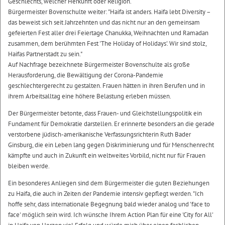
Geschlechts, welcher Herkunft oder Religion.
Bürgermeister Bovenschulte weiter: "Haifa ist anders. Haifa lebt Diversity –
das beweist sich seit Jahrzehnten und das nicht nur an den gemeinsam
gefeierten Fest aller drei Feiertage Chanukka, Weihnachten und Ramadan
zusammen, dem berühmten Fest 'The Holiday of Holidays'. Wir sind stolz,
Haifas Partnerstadt zu sein."
Auf Nachfrage bezeichnete Bürgermeister Bovenschulte als große
Herausforderung, die Bewältigung der Corona-Pandemie
geschlechtergerecht zu gestalten. Frauen hätten in ihren Berufen und in
ihrem Arbeitsalltag eine höhere Belastung erleben müssen.
Der Bürgermeister betonte, dass Frauen- und Gleichstellungspolitik ein
Fundament für Demokratie darstellen. Er erinnerte besonders an die gerade
verstorbene jüdisch-amerikanische Verfassungsrichterin Ruth Bader
Ginsburg, die ein Leben lang gegen Diskriminierung und für Menschenrecht
kämpfte und auch in Zukunft ein weltweites Vorbild, nicht nur für Frauen
bleiben werde.
Ein besonderes Anliegen sind dem Bürgermeister die guten Beziehungen
zu Haifa, die auch in Zeiten der Pandemie intensiv gepflegt werden. "Ich
hoffe sehr, dass internationale Begegnung bald wieder analog und 'face to
face' möglich sein wird. Ich wünsche Ihrem Action Plan für eine 'City for All'