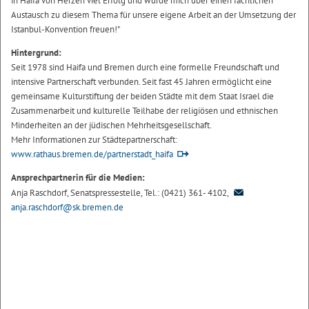
in Haifa von Herzen viel Erfolg und würde mich über einen fachlichen
Austausch zu diesem Thema für unsere eigene Arbeit an der Umsetzung der
Istanbul-Konvention freuen!"
Hintergrund:
Seit 1978 sind Haifa und Bremen durch eine formelle Freundschaft und
intensive Partnerschaft verbunden. Seit fast 45 Jahren ermöglicht eine
gemeinsame Kulturstiftung der beiden Städte mit dem Staat Israel die
Zusammenarbeit und kulturelle Teilhabe der religiösen und ethnischen
Minderheiten an der jüdischen Mehrheitsgesellschaft.
Mehr Informationen zur Städtepartnerschaft:
www.rathaus.bremen.de/partnerstadt_haifa
Ansprechpartnerin für die Medien:
Anja Raschdorf, Senatspressestelle, Tel.: (0421) 361- 4102,
anja.raschdorf@sk.bremen.de