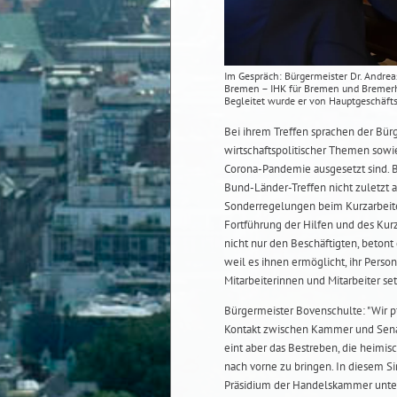
Im Gespräch: Bürgermeister Dr. Andre
Bremen – IHK für Bremen und Bremerha
Begleitet wurde er von Hauptgeschäftsf
Bei ihrem Treffen sprachen der Bürg
wirtschaftspolitischer Themen sowi
Corona-Pandemie ausgesetzt sind. B
Bund-Länder-Treffen nicht zuletzt 
Sonderregelungen beim Kurzarbeiter
Fortführung der Hilfen und des Kur
nicht nur den Beschäftigten, betont 
weil es ihnen ermöglicht, ihr Perso
Mitarbeiterinnen und Mitarbeiter se
Bürgermeister Bovenschulte: "Wir p
Kontakt zwischen Kammer und Senat.
eint aber das Bestreben, die heim
nach vorne zu bringen. In diesem 
Präsidium der Handelskammer unter