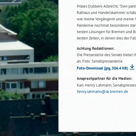
Präses Dubbers-Albrecht: "Den part
Rathaus und Handelskammer schätze
wie meine Vorgängerin und meine Vo
Pandemie nochmal besonderes stark, 
besten Lösungen für Bremen und Br
besten Zeiten, in denen dies der Fall
Achtung Redaktionen:
Die Pressestelle des Senats bietet 
an. Foto: Senatspressestelle
Foto-Download
(jpg, 306.4 KB)
Ansprechpartner für die Medien:
Karl-Henry Lahmann, Senatspresseste
henry.lahmann@sk.bremen.de