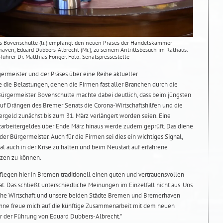
as Bovenschulte (li.) empfängt den neuen Präses der Handelskammer
ven, Eduard Dubbers-Albrecht (Mi.), zu seinem Antrittsbesuch im Rathaus.
ührer Dr. Matthias Fonger. Foto: Senatspressestelle
ermeister und der Präses über eine Reihe aktueller
e die Belastungen, denen die Firmen fast aller Branchen durch die
ürgermeister Bovenschulte machte dabei deutlich, dass beim jüngsten
auf Drängen des Bremer Senats die Corona-Wirtschaftshilfen und die
geld zunächst bis zum 31. März verlängert worden seien. Eine
zarbeitergeldes über Ende März hinaus werde zudem geprüft. Das diene
der Bürgermeister. Auch für die Firmen sei dies ein wichtiges Signal,
nal auch in der Krise zu halten und beim Neustart auf erfahrene
tzen zu können.
flegen hier in Bremen traditionell einen guten und vertrauensvollen
 Das schließt unterschiedliche Meinungen im Einzelfall nicht aus. Uns
ische Wirtschaft und unsere beiden Städte Bremen und Bremerhaven
Sinne freue mich auf die künftige Zusammenarbeit mit dem neuen
 der Führung von Eduard Dubbers-Albrecht."