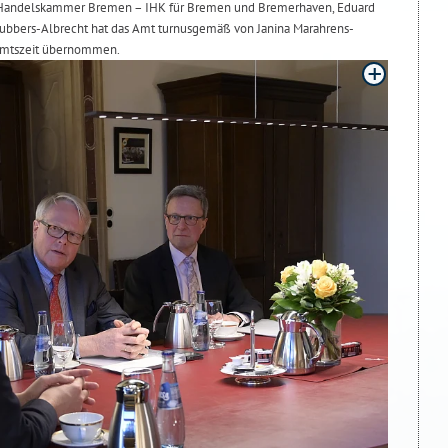
r Handelskammer Bremen – IHK für Bremen und Bremerhaven, Eduard
Dubbers-Albrecht hat das Amt turnusgemäß von Janina Marahrens-
 Amtszeit übernommen.