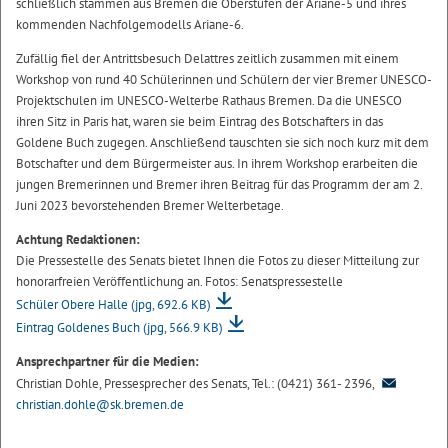
schließlich stammen aus Bremen die Oberstufen der Ariane-5 und ihres
kommenden Nachfolgemodells Ariane-6.
Zufällig fiel der Antrittsbesuch Delattres zeitlich zusammen mit einem
Workshop von rund 40 Schülerinnen und Schülern der vier Bremer UNESCO-
Projektschulen im UNESCO-Welterbe Rathaus Bremen. Da die UNESCO
ihren Sitz in Paris hat, waren sie beim Eintrag des Botschafters in das
Goldene Buch zugegen. Anschließend tauschten sie sich noch kurz mit dem
Botschafter und dem Bürgermeister aus. In ihrem Workshop erarbeiten die
jungen Bremerinnen und Bremer ihren Beitrag für das Programm der am 2.
Juni 2023 bevorstehenden Bremer Welterbetage.
Achtung Redaktionen:
Die Pressestelle des Senats bietet Ihnen die Fotos zu dieser Mitteilung zur
honorarfreien Veröffentlichung an. Fotos: Senatspressestelle
Schüler Obere Halle
(jpg, 692.6 KB)
Eintrag Goldenes Buch
(jpg, 566.9 KB)
Ansprechpartner für die Medien:
Christian Dohle, Pressesprecher des Senats, Tel.: (0421) 361- 2396,
christian.dohle@sk.bremen.de