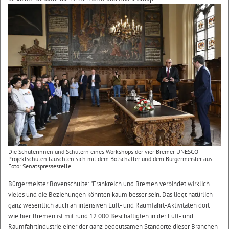
Die Schülerinnen und Schülern eines Workshops der vier Bremer UNESCO-
Projektschulen tauschten sich mit dem Botschafter und dem Bürgermeister aus.
Foto: Senatspressestelle
Bürgermeister Bovenschulte: "Frankreich und Bremen verbindet wirklich
vieles und die Beziehungen könnten kaum besser sein. Das liegt natürlich
ganz wesentlich auch an intensiven Luft- und Raumfahrt-Aktivitäten dort
wie hier. Bremen ist mit rund 12.000 Beschäftigten in der Luft- und
Raumfahrtindustrie einer der ganz bedeutsamen Standorte dieser Branchen