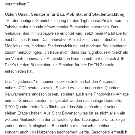
vorantreiben."
Özlem Ünsal, Senatorin für Bau, Mobilität und Stadtentwicklung
:
"Mit der heutigen Grundsteinlegung für das 'Lighthouse-Projekt' wird im
Tabakquartier ein zukunftsweisender Büroneubau entstehen. Das
Gebäude, das in Holzbauweise errichtet wird, setzt neue Maßstäbe für
nachhaltiges Bauen. Das innovative Projekt zeigt zudem deutlich die
Möglichkeiten, moderne Stadtentwicklung und moderne Baustandards
zusammenzubringen. Ich freue mich, dass das 'Lighthouse-Projekt' als
ein Vorreiter innovativer Architektur in Bremen entsteht und sich JDE
Peet’s für den Büroneubau als Standort für ihre DACH-Zentrale
entschieden hat."
Das "Lighthouse" mit seiner Holzkonstruktion hat den Anspruch,
nahezu CO2-neutral zu sein. So wird es nicht nur an das Quartiers-
Nahwärmenetz angeschlossen, sondern auch eine Photovoltaik-Anlage
und ein Gründach bieten. Eingesetzt werden nachhaltige Baustoffe.
3.700 Quadratmeter Nutzfläche wird das Bürogebäude auf seinen
sieben Etagen haben. Aus Sicht Bovenschultes ist es nicht allein ein
weiterer Meilenstein in der Entwicklung des Tabakquartiers. Es zeige
zudem, dass ökologischer Bau nicht nur technisch machbar ist,
sondern auch von Nutzenden nachgefragt werde. Besonders erfreulich