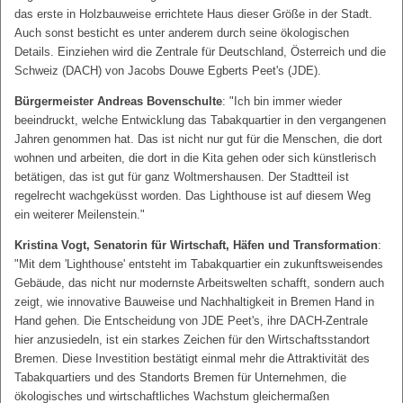
das erste in Holzbauweise errichtete Haus dieser Größe in der Stadt.
Auch sonst besticht es unter anderem durch seine ökologischen
Details. Einziehen wird die Zentrale für Deutschland, Österreich und die
Schweiz (DACH) von Jacobs Douwe Egberts Peet's (JDE).
Bürgermeister Andreas Bovenschulte
: "Ich bin immer wieder
beeindruckt, welche Entwicklung das Tabakquartier in den vergangenen
Jahren genommen hat. Das ist nicht nur gut für die Menschen, die dort
wohnen und arbeiten, die dort in die Kita gehen oder sich künstlerisch
betätigen, das ist gut für ganz Woltmershausen. Der Stadtteil ist
regelrecht wachgeküsst worden. Das Lighthouse ist auf diesem Weg
ein weiterer Meilenstein."
Kristina Vogt, Senatorin für Wirtschaft, Häfen und Transformation
:
"Mit dem 'Lighthouse' entsteht im Tabakquartier ein zukunftsweisendes
Gebäude, das nicht nur modernste Arbeitswelten schafft, sondern auch
zeigt, wie innovative Bauweise und Nachhaltigkeit in Bremen Hand in
Hand gehen. Die Entscheidung von JDE Peet's, ihre DACH-Zentrale
hier anzusiedeln, ist ein starkes Zeichen für den Wirtschaftsstandort
Bremen. Diese Investition bestätigt einmal mehr die Attraktivität des
Tabakquartiers und des Standorts Bremen für Unternehmen, die
ökologisches und wirtschaftliches Wachstum gleichermaßen