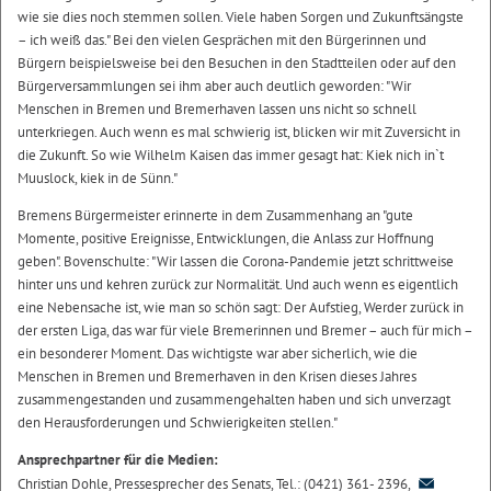
wie sie dies noch stemmen sollen. Viele haben Sorgen und Zukunftsängste
– ich weiß das." Bei den vielen Gesprächen mit den Bürgerinnen und
Bürgern beispielsweise bei den Besuchen in den Stadtteilen oder auf den
Bürgerversammlungen sei ihm aber auch deutlich geworden: "Wir
Menschen in Bremen und Bremerhaven lassen uns nicht so schnell
unterkriegen. Auch wenn es mal schwierig ist, blicken wir mit Zuversicht in
die Zukunft. So wie Wilhelm Kaisen das immer gesagt hat: Kiek nich in`t
Muuslock, kiek in de Sünn."
Bremens Bürgermeister erinnerte in dem Zusammenhang an "gute
Momente, positive Ereignisse, Entwicklungen, die Anlass zur Hoffnung
geben". Bovenschulte: "Wir lassen die Corona-Pandemie jetzt schrittweise
hinter uns und kehren zurück zur Normalität. Und auch wenn es eigentlich
eine Nebensache ist, wie man so schön sagt: Der Aufstieg, Werder zurück in
der ersten Liga, das war für viele Bremerinnen und Bremer – auch für mich –
ein besonderer Moment. Das wichtigste war aber sicherlich, wie die
Menschen in Bremen und Bremerhaven in den Krisen dieses Jahres
zusammengestanden und zusammengehalten haben und sich unverzagt
den Herausforderungen und Schwierigkeiten stellen."
Ansprechpartner für die Medien:
Christian Dohle, Pressesprecher des Senats, Tel.: (0421) 361- 2396,