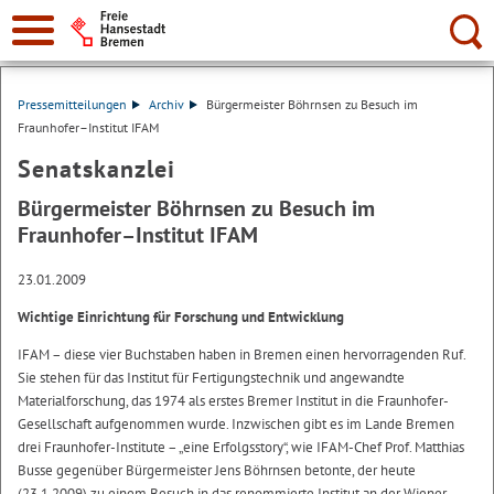
Suche:
Pressemitteilungen
Archiv
Bürgermeister Böhrnsen zu Besuch im
Fraunhofer–Institut IFAM
Senatskanzlei
Bürgermeister Böhrnsen zu Besuch im
Fraunhofer–Institut IFAM
23.01.2009
Wichtige Einrichtung für Forschung und Entwicklung
IFAM – diese vier Buchstaben haben in Bremen einen hervorragenden Ruf.
Sie stehen für das Institut für Fertigungstechnik und angewandte
Materialforschung, das 1974 als erstes Bremer Institut in die Fraunhofer-
Gesellschaft aufgenommen wurde. Inzwischen gibt es im Lande Bremen
drei Fraunhofer-Institute – „eine Erfolgsstory“, wie IFAM-Chef Prof. Matthias
Busse gegenüber Bürgermeister Jens Böhrnsen betonte, der heute
(23.1.2009) zu einem Besuch in das renommierte Institut an der Wiener