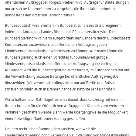
öffentlichen Auftraggeber vorgeschrieben wird, Aufträge für Bauleistungen
nur an solche Unternehmen zu vergeben, die ihren Arbeitnehmern
mindestens den örtlichen Tariflohn zahlen.
Bundespolitisch wird Bremen im Bundesrat auf dieses Urteil reagieren,
indem ein Antrag des Landes Rheinland-Pfalz unterstützt wird. Die
Bundesregierung wird hierin aufgefordert, den Ländern durch Bundesgesetz
Kompetenzen zuzuweisen, bei öffentlichen Auftragsvergaben
Mindestentgeltstandards gewährleisten zu können. Alternativ könne die
Bundesregierung auch einen Vorschlag für bundesweit gültige
Mindestentgeltstandards bei öffentlicher Auftragsvergabe vorlegen.
Außerdem wird die Bundesregierung aufgefordert, im Europäischen Rat auf
die Verwirklichung sozialer Belange bei öffentlicher Auftragsvergabe
hinzuwirken. „Wir werden allerdings nicht nur auf Berlin und Brüssel
schauen, sondern auch in Bremen handeln“, betonte Jens Böhrnsen.
Wirtschaftssenator Ralf Nagel verwies darauf, dass kurzfristig mit einem
Rundschreiben für die Öffentlichen Auftraggeber Klarheit zum weiteren
Verfahren geschaffen werde. Darin werde übergangsweise die Möglichkeit
einer freiwilligen Tariftreueerklärung geschaffen.
Um den rechtlichen Rahmen abzustecken, wie weit die
Landesgesetzgebung noch Regelungen zur Wahrung von Mindeststandards