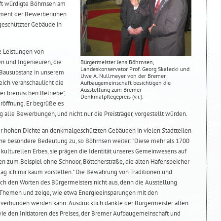
t würdigte Böhrnsen am
gement der Bewerberinnen
eschützter Gebäude in
ie Leistungen von
n und Ingenieuren, die
Bürgermeister Jens Böhrnsen,
Landeskonservator Prof. Georg Skalecki und
n Bausubstanz in unserem
Uwe A. Nullmeyer von der Bremer
ich veranschaulicht die
Aufbaugemeinschaft besichtigen die
Ausstellung zum Bremer
er bremischen Betriebe",
Denkmalpflegepreis (v.r.).
Eröffnung. Er begrüße es
ng alle Bewerbungen, und nicht nur die Preisträger, vorgestellt würden.
er hohen Dichte an denkmalgeschützten Gebäuden in vielen Stadtteilen
ne besondere Bedeutung zu, so Böhrnsen weiter: "Diese mehr als 1700
kulturellen Erbes, sie prägen die Identität unseres Gemeinwesens auf
n zum Beispiel ohne Schnoor, Böttcherstraße, die alten Hafenspeicher
ag ich mir kaum vorstellen." Die Bewahrung von Traditionen und
h den Worten des Bürgermeisters nicht aus, denn die Ausstellung
e Themen und zeige, wie etwa Energieeinsparungen mit den
erbunden werden kann. Ausdrücklich dankte der Bürgermeister allen
 den Initiatoren des Preises, der Bremer Aufbaugemeinschaft und