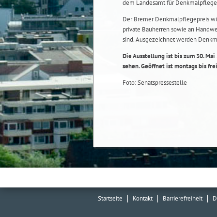
dem Landesamt für Denkmalpflege
Der Bremer Denkmalpflegepreis wird 
private Bauherren sowie an Handwer
sind. Ausgezeichnet werden Denkmä
Die Ausstellung ist bis zum 30. M
sehen. Geöffnet ist montags bis freit
Foto: Senatspressestelle
Startseite
Kontakt
Barrierefreiheit
D