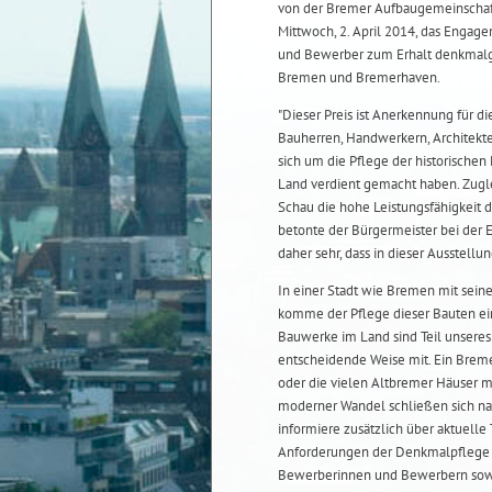
von der Bremer Aufbaugemeinschaf
Mittwoch, 2. April 2014, das Enga
und Bewerber zum Erhalt denkmalg
Bremen und Bremerhaven.
"Dieser Preis ist Anerkennung für d
Bauherren, Handwerkern, Architekte
sich um die Pflege der historische
Land verdient gemacht haben. Zugle
Schau die hohe Leistungsfähigkeit d
betonte der Bürgermeister bei der 
daher sehr, dass in dieser Ausstellu
In einer Stadt wie Bremen mit sein
komme der Pflege dieser Bauten ei
Bauwerke im Land sind Teil unseres 
entscheidende Weise mit. Ein Breme
oder die vielen Altbremer Häuser m
moderner Wandel schließen sich nac
informiere zusätzlich über aktuell
Anforderungen der Denkmalpflege v
Bewerberinnen und Bewerbern sowie