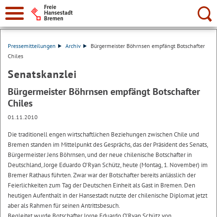
Suche:
Pressemitteilungen
Archiv
Bürgermeister Böhrnsen empfängt Botschafter
Chiles
Senatskanzlei
Bürgermeister Böhrnsen empfängt Botschafter
Chiles
01.11.2010
Die traditionell engen wirtschaftlichen Beziehungen zwischen Chile und
Bremen standen im Mittelpunkt des Gesprächs, das der Präsident des Senats,
Bürgermeister Jens Böhrnsen, und der neue chilenische Botschafter in
Deutschland, Jorge Eduardo O’Ryan Schütz, heute (Montag, 1. November) im
Bremer Rathaus führten. Zwar war der Botschafter bereits anlässlich der
Feierlichkeiten zum Tag der Deutschen Einheit als Gast in Bremen. Den
heutigen Aufenthalt in der Hansestadt nutzte der chilenische Diplomat jetzt
aber als Rahmen für seinen Antrittsbesuch.
Begleitet wurde Botschafter Jorge Eduardo O’Ryan Schütz von