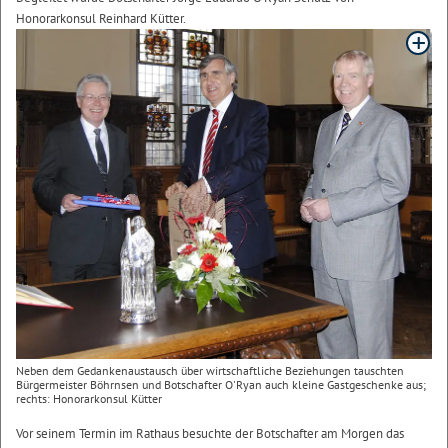
Honorarkonsul Reinhard Kütter.
Neben dem Gedankenaustausch über wirtschaftliche Beziehungen tauschten
Bürgermeister Böhrnsen und Botschafter O'Ryan auch kleine Gastgeschenke aus;
rechts: Honorarkonsul Kütter
Vor seinem Termin im Rathaus besuchte der Botschafter am Morgen das