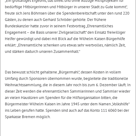
„Ein großartiges Ergebnis, das direkt und ohne Abzüge Hilfsprojekten für
bedürftige Mitbürgerinnen und Mitbürger in unserer Stadt zu Gute kommt“,
freute sich Jens Böhrnsen über die Spendenbereitschaft unter den rund 220
Gästen, zu denen auch Gerhard Schröder gehörte. Der frühere
Bundeskanzler hatte zuvor in seinem Festvortrag „Ehrenamtliches
Engagement – die Basis unserer Zivilgesellschaft“ den Einsatz freiwilliger
Helfer gewürdigt und dabei mit Blick auf die Wilhelm Kaisen Bürgerhilfe
erklärt: „Ehrenamtliche schenken uns etwas sehr wertvolles, nämlich Zeit,
und stärken dadurch unseren Zusammenhalt.“
Das bewusst schlicht gehaltene „Bürgermahl“, dessen Kosten in vollem
Umfang durch Sponsoren übernommen wurde, begleitete die traditionelle
Weihnachtssammlung, die in diesem Jahr noch bis zum 6. Dezember läuft. In
dieser Zeit werden die ehrenamtlichen Sammlerinnen und Sammler wieder
an vielen Haustüren um Spenden für die Hilfsorganisation bitten, die
Bürgermeister Wilhelm Kaisen im Jahre 1945 unter dem Namen „Volkshilfe“
ins Leben gerufen hatte. Spenden sind auch auf das Konto 111 6060 bei der
Sparkasse Bremen möglich.