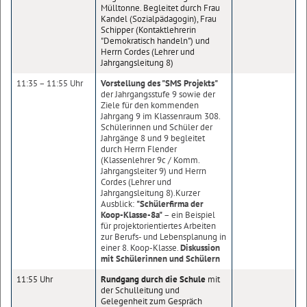
Mülltonne. Begleitet durch Frau
Kandel (Sozialpädagogin), Frau
Schipper (Kontaktlehrerin
"Demokratisch handeln") und
Herrn Cordes (Lehrer und
Jahrgangsleitung 8)
11:35 – 11:55 Uhr
Vorstellung des "SMS Projekts"
der Jahrgangsstufe 9 sowie der
Ziele für den kommenden
Jahrgang 9 im Klassenraum 308.
Schülerinnen und Schüler der
Jahrgänge 8 und 9 begleitet
durch Herrn Flender
(Klassenlehrer 9c / Komm.
Jahrgangsleiter 9) und Herrn
Cordes (Lehrer und
Jahrgangsleitung 8).Kurzer
Ausblick:
"Schülerfirma der
Koop-Klasse-8a"
– ein Beispiel
für projektorientiertes Arbeiten
zur Berufs- und Lebensplanung in
einer 8. Koop-Klasse.
Diskussion
mit Schülerinnen und Schülern
11:55 Uhr
Rundgang durch die Schule
mit
der Schulleitung und
Gelegenheit zum Gespräch