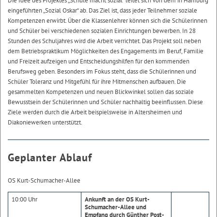
Die Idee des Projektes „Schule macht sozial“ leitet sich von dem in Hamburg
eingeführten „Sozial Oskar“ ab. Das Ziel ist, dass jeder Teilnehmer soziale
Kompetenzen erwirbt. Über die Klassenlehrer können sich die Schülerinnen
und Schüler bei verschiedenen sozialen Einrichtungen bewerben. In 28
Stunden des Schuljahres wird die Arbeit verrichtet. Das Projekt soll neben
dem Betriebspraktikum Möglichkeiten des Engagements im Beruf, Familie
und Freizeit aufzeigen und Entscheidungshilfen für den kommenden
Berufsweg geben. Besonders im Fokus steht, dass die Schülerinnen und
Schüler Toleranz und Mitgefühl für ihre Mitmenschen aufbauen. Die
gesammelten Kompetenzen und neuen Blickwinkel sollen das soziale
Bewusstsein der Schülerinnen und Schüler nachhaltig beeinflussen. Diese
Ziele werden durch die Arbeit beispielsweise in Altersheimen und
Diakoniewerken unterstützt.
Geplanter Ablauf
OS Kurt-Schumacher-Allee
10:00 Uhr
Ankunft an der OS Kurt-
Schumacher-Allee und
Empfang durch Günther Post-