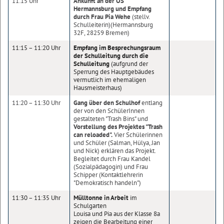
11:15 Uhr
Ankunft an der OS
Hermannsburg und Empfang
durch Frau Pia Wehe
(stellv.
Schulleiterin)(Hermannsburg
32F, 28259 Bremen)
11:15 – 11:20 Uhr
Empfang im Besprechungsraum
der Schulleitung durch die
Schulleitung
(aufgrund der
Sperrung des Hauptgebäudes
vermutlich im ehemaligen
Hausmeisterhaus)
11:20 – 11:30 Uhr
Gang über den Schulhof
entlang
der von den SchülerInnen
gestalteten "Trash Bins" und
Vorstellung des Projektes "Trash
can reloaded".
Vier Schülerinnen
und Schüler (Salman, Hülya, Jan
und Nick) erklären das Projekt.
Begleitet durch Frau Kandel
(Sozialpädagogin) und Frau
Schipper (Kontaktlehrerin
"Demokratisch handeln")
11:30 – 11:35 Uhr
Mülltonne in Arbeit
im
Schulgarten
Louisa und Pia aus der Klasse 8a
zeigen die Bearbeitung einer