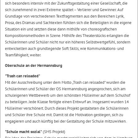
sich besonders intensiv mit der Zukunftsgestaltung einer Gesellschaft, die
sich zunehmend in zwei Extreme spaltet – Verlierer und Gewinner. Auf
Grundlage von verschiedenen Textfragmenten aus den Bereichen Lyrik,
Prosa, des Dramas und Sachtexten fühlten sich die Beteiligten in die eigene
Situation ein und setzten diese dann mithilfe von choreografischen
Kompositionsmethoden in Szene. Mithilfe des Theaterstücks erlangten die
Schülerinnen und Schüler nicht nur ein höheres Selbstwertgefühl, sondern
entwickelten auch grundlegende Soft Skills, wie Kommunikations- und
Teamfähigkeit, weiter.
Oberschule an der Hermannsburg
"Trash can reloaded"
Mit der Ausschreibung unter dem Motto „Trash can reloaded“ wurden die
Schülerinnen und Schüler der OS Hermannsburg angesprochen, sich am
schuleigenen Wettbewerb um den schönsten Mülleimer auf dem Schulhof
zu beteiligen. Jede Klasse fertigte einen Entwurf an. Insgesamt wurden 14
Mülleimer verschönert. Durch dieses Projekt gestalteten die Schülerinnen
und Schüler ihre Schule mit. Damit ist die Motivation gestiegen, sich zu
engagieren und auch künftig bei der Gestaltung der Schule mitzuwirken.
"Schule macht sozial"
(SMS Projekt)