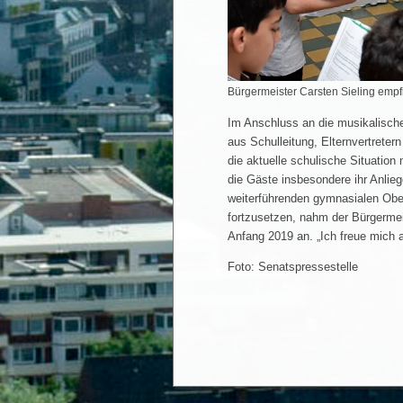
Bürgermeister Carsten Sieling emp
Im Anschluss an die musikalische
aus Schulleitung, Elternvertrete
die aktuelle schulische Situatio
die Gäste insbesondere ihr Anli
weiterführenden gymnasialen Ober
fortzusetzen, nahm der Bürgerme
Anfang 2019 an. „Ich freue mich
Foto: Senatspressestelle