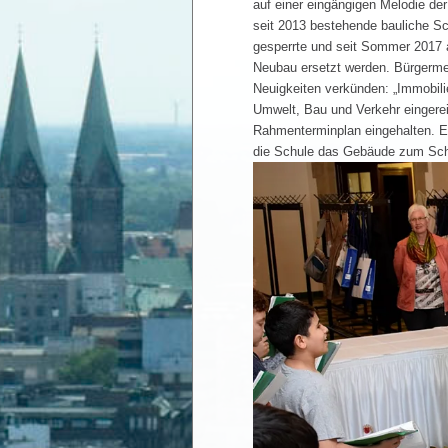
auf einer eingängigen Melodie der
seit 2013 bestehende bauliche Sc
gesperrte und seit Sommer 2017 
Neubau ersetzt werden. Bürgerme
Neuigkeiten verkünden: „Immobili
Umwelt, Bau und Verkehr eingerei
Rahmenterminplan eingehalten. Ein
die Schule das Gebäude zum Sch