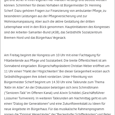
können. Schirmherr für dieses Vorhaben ist Bürgermeister Dr. Henning
Scherf. Dazu gehören Fragen zur Finanzierung von ambulanter Pflege, zu
besonderen Leistungen aus der Pflegeversicherung und zur
Wohnraumanpassung. Aber auch die aktive Gestaltung der dritten
Lebensphase wird in den Blick genommen. Hauptinitiatoren des Kongresses
sind der Arbeiter-Samariter-Bund (ASB), das Selbsthilfe Sozialzentrum
Bremen-Nord und das Bürgerhaus Vegesack.
Am Freitag beginnt der Kongress um 10 Uhr mit einer Fachtagung für
Mitarbeitende aus Pflege und Sozialarbeit. Die breite Öffentlichkeit ist am
Sonnabend eingeladen. Bürgerschaftspräsident Christian Weber eröffnet um
11 Uhr einen "Markt der Möglichkeiten". Bei dieser Gelegenheit wollen auch
Selbsthilfegruppen ihre Arbeit vorstellen. Unter Mitwirkung von
Bürgermeister Scherf beginnt um 14.30 Uhr eine Talkrunde zum Thema
"Aktiv im Alter". An der Diskussion beteiligen sich Jens Schmidtmann
("Senioren-Talk" im Offenen Kanal) und Alwin Schiddel (Geschäftsführer
Lüssumer Turnverein). In weiteren Talkrunden am Nachmittag geht es um
einen "Dialog der Generationen" und eine Zukunftswerkstatt zu Ideen für
neue Angebote im Bürgerhaus. Für das musikalische Rahmenprogramm
sorgen die "Original Weserländer", der "Beckedorfer Schifferknoten" und Peter