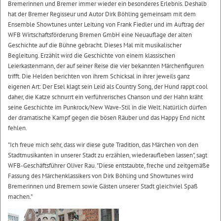
Bremerinnen und Bremer immer wieder ein besonderes Erlebnis. Deshalb
hat der Bremer Regisseur und Autor Dirk Böhling gemeinsam mit dem
Ensemble Showtunes unter Leitung von Frank Fiedler und im Auftrag der
WFB Wirtschaftsförderung Bremen GmbH eine Neuauflage der alten
Geschichte auf die Bühne gebracht. Dieses Mal mit musikalischer
Begleitung. Erzählt wird die Geschichte von einem klassischen
Leierkastenmann, der auf seiner Reise die vier bekannten Märchenfiguren
trifft. Die Helden berichten von ihrem Schicksal in ihrer jeweils ganz
eigenen Art: Der Esel klagt sein Leid als Country Song, der Hund rappt cool
daher, die Katze schnurrt ein verführerisches Chanson und der Hahn kräht
seine Geschichte im Punkrock/New Wave-Stil in die Welt. Natürlich dürfen
der dramatische Kampf gegen die bösen Räuber und das Happy End nicht
fehlen.
"Ich freue mich sehr, dass wir diese gute Tradition, das Märchen von den
Stadtmusikanten in unserer Stadt zu erzählen, wiederaufleben lassen", sagt
WFB-Geschäftsführer Oliver Rau. "Diese entstaubte, freche und zeitgemäße
Fassung des Märchenklassikers von Dirk Böhling und Showtunes wird
Bremerinnen und Bremern sowie Gästen unserer Stadt gleichviel Spaß
machen."