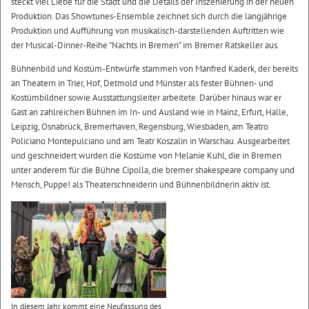
steckt viel Liebe für die Stadt und die Details der Inszenierung in der neuen
Produktion. Das Showtunes-Ensemble zeichnet sich durch die langjährige
Produktion und Aufführung von musikalisch-darstellenden Auftritten wie
der Musical-Dinner-Reihe "Nachts in Bremen" im Bremer Ratskeller aus.
Bühnenbild und Kostüm-Entwürfe stammen von Manfred Kaderk, der bereits
an Theatern in Trier, Hof, Detmold und Münster als fester Bühnen- und
Kostümbildner sowie Ausstattungsleiter arbeitete. Darüber hinaus war er
Gast an zahlreichen Bühnen im In- und Ausland wie in Mainz, Erfurt, Halle,
Leipzig, Osnabrück, Bremerhaven, Regensburg, Wiesbaden, am Teatro
Policiano Montepulciano und am Teatr Koszalin in Warschau. Ausgearbeitet
und geschneidert wurden die Kostüme von Melanie Kuhl, die in Bremen
unter anderem für die Bühne Cipolla, die bremer shakespeare company und
Mensch, Puppe! als Theaterschneiderin und Bühnenbildnerin aktiv ist.
In diesem Jahr kommt eine Neufassung des