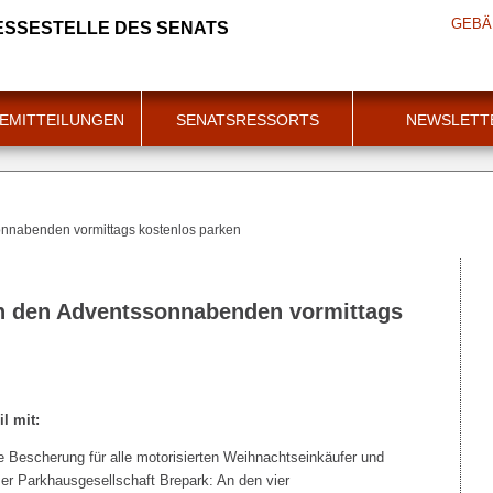
GEBÄ
ESSESTELLE DES SENATS
EMITTEILUNGEN
SENATSRESSORTS
NEWSLETT
onnabenden vormittags kostenlos parken
n den Adventssonnabenden vormittags
l mit:
he Bescherung für alle motorisierten Weihnachtseinkäufer und
er Parkhausgesellschaft Brepark: An den vier