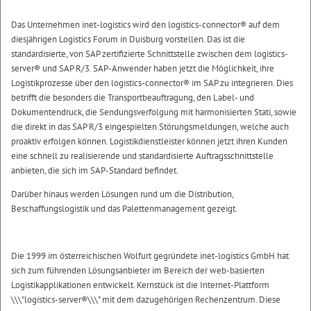
Das Unternehmen inet-logistics wird den logistics-connector® auf dem
diesjährigen Logistics Forum in Duisburg vorstellen. Das ist die
standardisierte, von SAP zertifizierte Schnittstelle zwischen dem logistics-
server® und SAP R/3. SAP-Anwender haben jetzt die Möglichkeit, ihre
Logistikprozesse über den logistics-connector® im SAP zu integrieren. Dies
betrifft die besonders die Transportbeauftragung, den Label- und
Dokumentendruck, die Sendungsverfolgung mit harmonisierten Stati, sowie
die direkt in das SAP R/3 eingespielten Störungsmeldungen, welche auch
proaktiv erfolgen können. Logistikdienstleister können jetzt ihren Kunden
eine schnell zu realisierende und standardisierte Auftragsschnittstelle
anbieten, die sich im SAP-Standard befindet.
Darüber hinaus werden Lösungen rund um die Distribution,
Beschaffungslogistik und das Palettenmanagement gezeigt.
Die 1999 im österreichischen Wolfurt gegründete inet-logistics GmbH hat
sich zum führenden Lösungsanbieter im Bereich der web-basierten
Logistikapplikationen entwickelt. Kernstück ist die Internet-Plattform
\\\"logistics-server®\\\" mit dem dazugehörigen Rechenzentrum. Diese