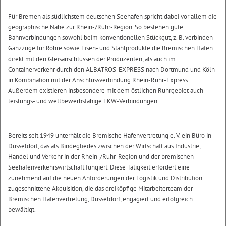
Für Bremen als südlichstem deutschen Seehafen spricht dabei vor allem die
geographische Nähe zur Rhein-/Ruhr-Region. So bestehen gute
Bahnverbindungen sowohl beim konventionellen Stückgut, z. B. verbinden
Ganzzüge für Rohre sowie Eisen- und Stahlprodukte die Bremischen Häfen
direkt mit den Gleisanschlüssen der Produzenten, als auch im
Containerverkehr durch den ALBATROS-EXPRESS nach Dortmund und Köln
in Kombination mit der Anschlussverbindung Rhein-Ruhr-Express.
Außerdem existieren insbesondere mit dem östlichen Ruhrgebiet auch
leistungs- und wettbewerbsfähige LKW-Verbindungen.
Bereits seit 1949 unterhält die Bremische Hafenvertretung e. V. ein Büro in
Düsseldorf, das als Bindegliedes zwischen der Wirtschaft aus Industrie,
Handel und Verkehr in der Rhein-/Ruhr-Region und der bremischen
Seehafenverkehrswirtschaft fungiert. Diese Tätigkeit erfordert eine
zunehmend auf die neuen Anforderungen der Logistik und Distribution
zugeschnittene Akquisition, die das dreiköpfige Mitarbeiterteam der
Bremischen Hafenvertretung, Düsseldorf, engagiert und erfolgreich
bewältigt.