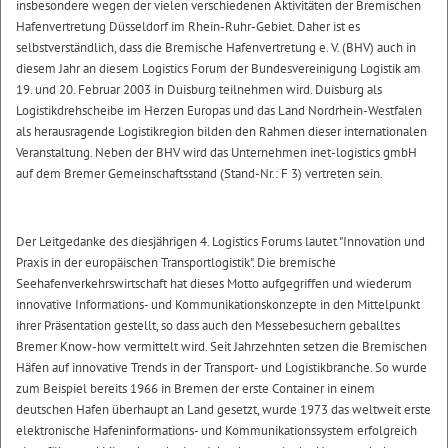
insbesondere wegen der vielen verschiedenen Aktivitäten der Bremischen
Hafenvertretung Düsseldorf im Rhein-Ruhr-Gebiet. Daher ist es
selbstverständlich, dass die Bremische Hafenvertretung e. V. (BHV) auch in
diesem Jahr an diesem Logistics Forum der Bundesvereinigung Logistik am
19. und 20. Februar 2003 in Duisburg teilnehmen wird. Duisburg als
Logistikdrehscheibe im Herzen Europas und das Land Nordrhein-Westfalen
als herausragende Logistikregion bilden den Rahmen dieser internationalen
Veranstaltung. Neben der BHV wird das Unternehmen inet-logistics gmbH
auf dem Bremer Gemeinschaftsstand (Stand-Nr.: F 3) vertreten sein.
Der Leitgedanke des diesjährigen 4. Logistics Forums lautet "Innovation und
Praxis in der europäischen Transportlogistik". Die bremische
Seehafenverkehrswirtschaft hat dieses Motto aufgegriffen und wiederum
innovative Informations- und Kommunikationskonzepte in den Mittelpunkt
ihrer Präsentation gestellt, so dass auch den Messebesuchern geballtes
Bremer Know-how vermittelt wird. Seit Jahrzehnten setzen die Bremischen
Häfen auf innovative Trends in der Transport- und Logistikbranche. So wurde
zum Beispiel bereits 1966 in Bremen der erste Container in einem
deutschen Hafen überhaupt an Land gesetzt, wurde 1973 das weltweit erste
elektronische Hafeninformations- und Kommunikationssystem erfolgreich