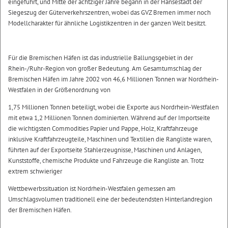
eingeführt, und Mitte der achtziger Jahre begann in der Hansestadt der
Siegeszug der Güterverkehrszentren, wobei das GVZ Bremen immer noch
Modellcharakter für ähnliche Logistikzentren in der ganzen Welt besitzt.
Für die Bremischen Häfen ist das industrielle Ballungsgebiet in der
Rhein-/Ruhr-Region von großer Bedeutung. Am Gesamtumschlag der
Bremischen Häfen im Jahre 2002 von 46,6 Millionen Tonnen war Nordrhein-
Westfalen in der Größenordnung von
1,75 Millionen Tonnen beteiligt, wobei die Exporte aus Nordrhein-Westfalen
mit etwa 1,2 Millionen Tonnen dominierten. Während auf der Importseite
die wichtigsten Commodities Papier und Pappe, Holz, Kraftfahrzeuge
inklusive Kraftfahrzeugteile, Maschinen und Textilien die Rangliste waren,
führten auf der Exportseite Stahlerzeugnisse, Maschinen und Anlagen,
Kunststoffe, chemische Produkte und Fahrzeuge die Rangliste an. Trotz
extrem schwieriger
Wettbewerbssituation ist Nordrhein-Westfalen gemessen am
Umschlagsvolumen traditionell eine der bedeutendsten Hinterlandregion
der Bremischen Häfen.