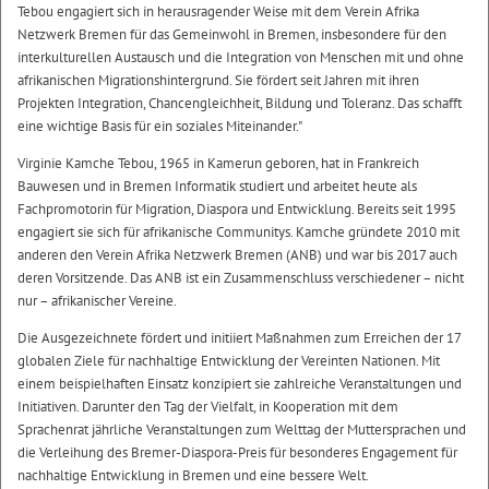
Tebou engagiert sich in herausragender Weise mit dem Verein Afrika
Netzwerk Bremen für das Gemeinwohl in Bremen, insbesondere für den
interkulturellen Austausch und die Integration von Menschen mit und ohne
afrikanischen Migrationshintergrund. Sie fördert seit Jahren mit ihren
Projekten Integration, Chancengleichheit, Bildung und Toleranz. Das schafft
eine wichtige Basis für ein soziales Miteinander."
Virginie Kamche Tebou, 1965 in Kamerun geboren, hat in Frankreich
Bauwesen und in Bremen Informatik studiert und arbeitet heute als
Fachpromotorin für Migration, Diaspora und Entwicklung. Bereits seit 1995
engagiert sie sich für afrikanische Communitys. Kamche gründete 2010 mit
anderen den Verein Afrika Netzwerk Bremen (ANB) und war bis 2017 auch
deren Vorsitzende. Das ANB ist ein Zusammenschluss verschiedener – nicht
nur – afrikanischer Vereine.
Die Ausgezeichnete fördert und initiiert Maßnahmen zum Erreichen der 17
globalen Ziele für nachhaltige Entwicklung der Vereinten Nationen. Mit
einem beispielhaften Einsatz konzipiert sie zahlreiche Veranstaltungen und
Initiativen. Darunter den Tag der Vielfalt, in Kooperation mit dem
Sprachenrat jährliche Veranstaltungen zum Welttag der Muttersprachen und
die Verleihung des Bremer-Diaspora-Preis für besonderes Engagement für
nachhaltige Entwicklung in Bremen und eine bessere Welt.