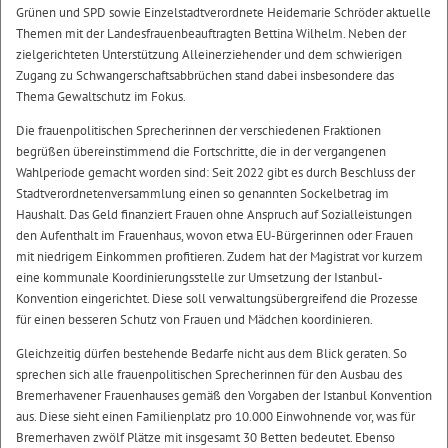
Grünen und SPD sowie Einzelstadtverordnete Heidemarie Schröder aktuelle
Themen mit der Landesfrauenbeauftragten Bettina Wilhelm. Neben der
zielgerichteten Unterstützung Alleinerziehender und dem schwierigen
Zugang zu Schwangerschaftsabbrüchen stand dabei insbesondere das
Thema Gewaltschutz im Fokus.
Die frauenpolitischen Sprecherinnen der verschiedenen Fraktionen
begrüßen übereinstimmend die Fortschritte, die in der vergangenen
Wahlperiode gemacht worden sind: Seit 2022 gibt es durch Beschluss der
Stadtverordnetenversammlung einen so genannten Sockelbetrag im
Haushalt. Das Geld finanziert Frauen ohne Anspruch auf Sozialleistungen
den Aufenthalt im Frauenhaus, wovon etwa EU-Bürgerinnen oder Frauen
mit niedrigem Einkommen profitieren. Zudem hat der Magistrat vor kurzem
eine kommunale Koordinierungsstelle zur Umsetzung der Istanbul-
Konvention eingerichtet. Diese soll verwaltungsübergreifend die Prozesse
für einen besseren Schutz von Frauen und Mädchen koordinieren.
Gleichzeitig dürfen bestehende Bedarfe nicht aus dem Blick geraten. So
sprechen sich alle frauenpolitischen Sprecherinnen für den Ausbau des
Bremerhavener Frauenhauses gemäß den Vorgaben der Istanbul Konvention
aus. Diese sieht einen Familienplatz pro 10.000 Einwohnende vor, was für
Bremerhaven zwölf Plätze mit insgesamt 30 Betten bedeutet. Ebenso