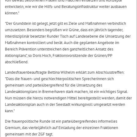
von Gewalt betroffenen Frauen und Mädchen einsetzen und Konzepte
entwickeln, wie wir die Hilfs- und Beratungsinfrastruktur weiter ausbauen
können."
"Der Grundstein ist gelegt, jetzt gilt es Ziele und Maßnahmen verbindlich
umzusetzen. Besonders begrüßen wir Grüne, dass ein jährlich tagender,
interdisziplinär besetzter Runder Tisch auf Landesebene die Umsetzung der
Maßnahmen kontrolliert und berät. Auch die geplanten Angebote im
Bereich Prävention unterstreichen den ganzheitlichen Ansatz des
Aktionsplans", so Doris Hoch, Fraktionsvorsitzende der Grünen/PP
abschließend.
Landesfrauenbeauftragte Bettina Wilhelm erklärt zum Abschlusstreffen:
"Dass die frauen- und geschlechterpolitischen Sprecherinnen sich
gemeinsam und parteiübergreifend für die Umsetzung des
Landesaktionsplans in Bremerhaven stark machen, ist ein wichtiges Signal.
Nun müssen die hierzu notwendigen Mittel bereitgestellt werden, damit der
Landesaktionsplan auch in der Seestadt wirkungsvoll umgesetzt werden
kann."
Die frauenpolitische Runde ist ein parteiübergreifendes informelles
Gremium, das vierteljährlich auf Einladung der einzelnen Fraktionen
gemeinsam mit der ZGF tagt.