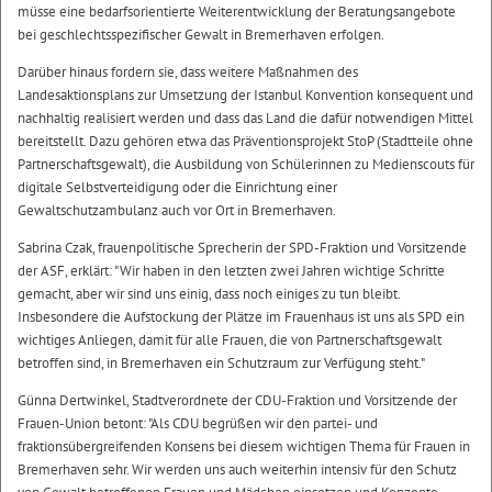
müsse eine bedarfsorientierte Weiterentwicklung der Beratungsangebote
bei geschlechtsspezifischer Gewalt in Bremerhaven erfolgen.
Darüber hinaus fordern sie, dass weitere Maßnahmen des
Landesaktionsplans zur Umsetzung der Istanbul Konvention konsequent und
nachhaltig realisiert werden und dass das Land die dafür notwendigen Mittel
bereitstellt. Dazu gehören etwa das Präventionsprojekt StoP (Stadtteile ohne
Partnerschaftsgewalt), die Ausbildung von Schülerinnen zu Medienscouts für
digitale Selbstverteidigung oder die Einrichtung einer
Gewaltschutzambulanz auch vor Ort in Bremerhaven.
Sabrina Czak, frauenpolitische Sprecherin der SPD-Fraktion und Vorsitzende
der ASF, erklärt: "Wir haben in den letzten zwei Jahren wichtige Schritte
gemacht, aber wir sind uns einig, dass noch einiges zu tun bleibt.
Insbesondere die Aufstockung der Plätze im Frauenhaus ist uns als SPD ein
wichtiges Anliegen, damit für alle Frauen, die von Partnerschaftsgewalt
betroffen sind, in Bremerhaven ein Schutzraum zur Verfügung steht."
Günna Dertwinkel, Stadtverordnete der CDU-Fraktion und Vorsitzende der
Frauen-Union betont: "Als CDU begrüßen wir den partei- und
fraktionsübergreifenden Konsens bei diesem wichtigen Thema für Frauen in
Bremerhaven sehr. Wir werden uns auch weiterhin intensiv für den Schutz