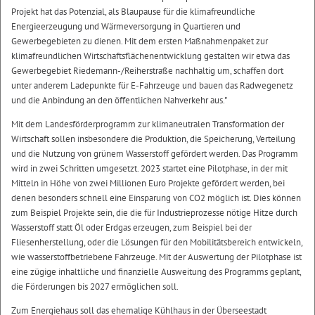
Projekt hat das Potenzial, als Blaupause für die klimafreundliche
Energieerzeugung und Wärmeversorgung in Quartieren und
Gewerbegebieten zu dienen. Mit dem ersten Maßnahmenpaket zur
klimafreundlichen Wirtschaftsflächenentwicklung gestalten wir etwa das
Gewerbegebiet Riedemann-/Reiherstraße nachhaltig um, schaffen dort
unter anderem Ladepunkte für E-Fahrzeuge und bauen das Radwegenetz
und die Anbindung an den öffentlichen Nahverkehr aus."
Mit dem Landesförderprogramm zur klimaneutralen Transformation der
Wirtschaft sollen insbesondere die Produktion, die Speicherung, Verteilung
und die Nutzung von grünem Wasserstoff gefördert werden. Das Programm
wird in zwei Schritten umgesetzt. 2023 startet eine Pilotphase, in der mit
Mitteln in Höhe von zwei Millionen Euro Projekte gefördert werden, bei
denen besonders schnell eine Einsparung von CO2 möglich ist. Dies können
zum Beispiel Projekte sein, die die für Industrieprozesse nötige Hitze durch
Wasserstoff statt Öl oder Erdgas erzeugen, zum Beispiel bei der
Fliesenherstellung, oder die Lösungen für den Mobilitätsbereich entwickeln,
wie wasserstoffbetriebene Fahrzeuge. Mit der Auswertung der Pilotphase ist
eine zügige inhaltliche und finanzielle Ausweitung des Programms geplant,
die Förderungen bis 2027 ermöglichen soll.
Zum Energiehaus soll das ehemalige Kühlhaus in der Überseestadt