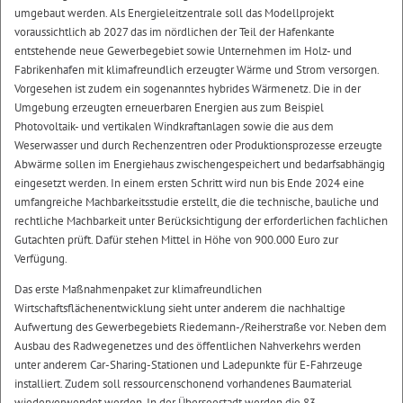
umgebaut werden. Als Energieleitzentrale soll das Modellprojekt
voraussichtlich ab 2027 das im nördlichen der Teil der Hafenkante
entstehende neue Gewerbegebiet sowie Unternehmen im Holz- und
Fabrikenhafen mit klimafreundlich erzeugter Wärme und Strom versorgen.
Vorgesehen ist zudem ein sogenanntes hybrides Wärmenetz. Die in der
Umgebung erzeugten erneuerbaren Energien aus zum Beispiel
Photovoltaik- und vertikalen Windkraftanlagen sowie die aus dem
Weserwasser und durch Rechenzentren oder Produktionsprozesse erzeugte
Abwärme sollen im Energiehaus zwischengespeichert und bedarfsabhängig
eingesetzt werden. In einem ersten Schritt wird nun bis Ende 2024 eine
umfangreiche Machbarkeitsstudie erstellt, die die technische, bauliche und
rechtliche Machbarkeit unter Berücksichtigung der erforderlichen fachlichen
Gutachten prüft. Dafür stehen Mittel in Höhe von 900.000 Euro zur
Verfügung.
Das erste Maßnahmenpaket zur klimafreundlichen
Wirtschaftsflächenentwicklung sieht unter anderem die nachhaltige
Aufwertung des Gewerbegebiets Riedemann-/Reiherstraße vor. Neben dem
Ausbau des Radwegenetzes und des öffentlichen Nahverkehrs werden
unter anderem Car-Sharing-Stationen und Ladepunkte für E-Fahrzeuge
installiert. Zudem soll ressourcenschonend vorhandenes Baumaterial
wiederverwendet werden. In der Überseestadt werden die 83