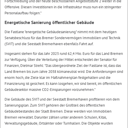
Fortschreibung und der heute beschlossenen Angebotsstufe 2 weiter in die
Offensive. Diesen Investitionen in die Infrastruktur muss nun ein stringenter
Personalaufbau folgen."
Energetische Sanierung öffentlicher Gebäude
Die Fastlane "energetische Gebäudesanierung" nimmt mit dem heutigen
Senatsbeschluss für das Bremer Sondervermögen Immobilien und Technik
(SVIT) und die Seestadt Bremerhaven ebenfalls Fahrt auf.
Insgesamt stehen für das Jahr 2023 rund 62,4 Mio. Euro für das Land Bremen
zur Verfügung. Über die Verteilung der Mittel entscheidet der Senator für
Finanzen, Dietmar Strehl: "Das übergeordnete Ziel der Fastlane ist, dass das
Land Bremen bis zum Jahre 2038 klimaneutral wird. Die Anforderungen sind
enorm hoch, die Ziele klar im Maßnahmenplan festgehalten und die
Finanzierung ist gesichert. Es kann losgehen, wir sind bereit, im öffentlichen
Gebäudesektor massive CO2-Einsparungen vorzunehmen."
Die Gebäude des SVIT und der Seestadt Bremerhaven profitieren von dem
Sanierungsplan. Zum SVIT gehören der Großteil des öffentlichen
Gebäudebestandes der Stadt Bremen. Diese werden von Immobilien
Bremen verwaltet. Darunter zählen unter anderem Schulen, Kitas,
Verwaltungsgebäude, Ortsämter oder Turnhallen. Die Objekte wurden