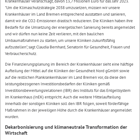
Krankenhäuser veranschlagt, davon 13,7 Millionen Euro für das Jahr 2023.
"Um die Klimaschutzstrategie 2038 umzusetzen, müssen wir unsere
Krankenhäuser im Land Bremen entsprechend ausstatten und sanieren,
damit wir die CO2-Emissionen drastisch reduzieren. Die Kliniken haben ihre
Bedarfe für die Umsetzung der energetischen Sanierung bereits angemeldet
und wir dürfen nun keine Zeit verlieren, mit den baulichen
Umbaumaßnahmen zu starten, um unsere Kliniken zukunftsfähig
aufzustellen", sagt Claudia Bernhard, Senatorin für Gesundheit, Frauen und
Verbraucherschutz.
Die Finanzierungsplanung im Bereich der Krankenhäuser sieht eine hälftige
Aufteilung der Mittel auf die Kliniken der Gesundheit Nord gGmbH sowie
auf die restlichen Plankrankenhäuser im Land Bremen vor, da diese den
leistungsbezogenen Investitionsbedarfen der Kliniken gemäß
Investitionsbewertungsrelationen (IBR) des Instituts für das Entgeltsystem
im Krankenhaus (InEK) entspricht. Auch die weitere Mittelaufteilung
innerhalb der sonstigen Kliniken soll den IBR folgen, soweit förderfähige
Maßnahmen in der jeweiligen Höhe durch die Krankenhäuser angemeldet
wurden.
Dekarbonisierung und klimaneutrale Transformation der
Wirtschaft