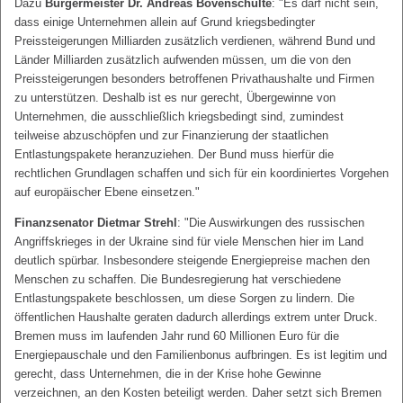
Dazu
Bürgermeister Dr. Andreas Bovenschulte
: "Es darf nicht sein,
dass einige Unternehmen allein auf Grund kriegsbedingter
Preissteigerungen Milliarden zusätzlich verdienen, während Bund und
Länder Milliarden zusätzlich aufwenden müssen, um die von den
Preissteigerungen besonders betroffenen Privathaushalte und Firmen
zu unterstützen. Deshalb ist es nur gerecht, Übergewinne von
Unternehmen, die ausschließlich kriegsbedingt sind, zumindest
teilweise abzuschöpfen und zur Finanzierung der staatlichen
Entlastungspakete heranzuziehen. Der Bund muss hierfür die
rechtlichen Grundlagen schaffen und sich für ein koordiniertes Vorgehen
auf europäischer Ebene einsetzen."
Finanzsenator Dietmar Strehl
: "Die Auswirkungen des russischen
Angriffskrieges in der Ukraine sind für viele Menschen hier im Land
deutlich spürbar. Insbesondere steigende Energiepreise machen den
Menschen zu schaffen. Die Bundesregierung hat verschiedene
Entlastungspakete beschlossen, um diese Sorgen zu lindern. Die
öffentlichen Haushalte geraten dadurch allerdings extrem unter Druck.
Bremen muss im laufenden Jahr rund 60 Millionen Euro für die
Energiepauschale und den Familienbonus aufbringen. Es ist legitim und
gerecht, dass Unternehmen, die in der Krise hohe Gewinne
verzeichnen, an den Kosten beteiligt werden. Daher setzt sich Bremen