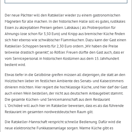
Der neue Pächter will den Ratskeller wieder zu einem gastronomischen
Magneten für alle machen. In der historischen Halle soll es gutes, rustikales
Essen zu akzeptablen Preisen geben. Labskaus ( als Probierportion für
Ahnungs-lose schon für 3,50 Euro) und Knipp aus bremischer Küche finden
sich hier ebenso wie schwäbischer Flammkuchen. Dazu kann der Gast einen
Ratskeller-Schoppen bereits für 2,30 Euro ordern. „Wir haben die Preise
teilweise drastisch gesenkt“, so Rößler. Freuen dürfte den Gast auch, dass er
vom Servicepersonal in historischen Kostümen aus dem 15. Jahrhundert
bedient wird.
Etwas tiefer in die Geldbörse greifen müssen all diejenigen, die statt an den
Holztischen lieber im festlichen Ambiente des Senats- und Kaiserzimmers
dinieren möchten. Hier regiert die hochklassige Küche, und hier darf der Gast
auch einen Wein bestellen, der nicht aus deutschem Anbaugebiet stammt.
Die gesamte Küchen- und Servicemannschaft aus dem Restaurant
L`Orchideé will auch hier im Ratskeller beweisen, dass es als das führende
Restaurant im gesamten nordwestdeutschen Raum gilt.
Die Ratskeller-Mannschaft verspricht schnelle Bedienung. Dafür wird die
neue elektronische Funkkassenanlage sorgen. Warme Küche gibt es