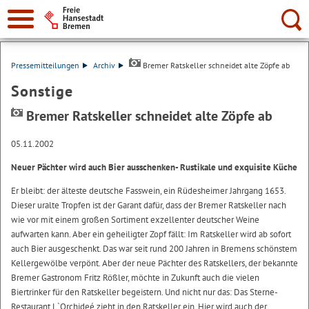
Suche:
Pressemitteilungen
Archiv
Bremer Ratskeller schneidet alte Zöpfe ab
Sonstige
Bremer Ratskeller schneidet alte Zöpfe ab
05.11.2002
Neuer Pächter wird auch Bier ausschenken- Rustikale und exquisite Küche
Er bleibt: der älteste deutsche Fasswein, ein Rüdesheimer Jahrgang 1653.
Dieser uralte Tropfen ist der Garant dafür, dass der Bremer Ratskeller nach
wie vor mit einem großen Sortiment exzellenter deutscher Weine
aufwarten kann. Aber ein geheiligter Zopf fällt: Im Ratskeller wird ab sofort
auch Bier ausgeschenkt. Das war seit rund 200 Jahren in Bremens schönstem
Kellergewölbe verpönt. Aber der neue Pächter des Ratskellers, der bekannte
Bremer Gastronom Fritz Rößler, möchte in Zukunft auch die vielen
Biertrinker für den Ratskeller begeistern. Und nicht nur das: Das Sterne-
Restaurant L`Orchideé zieht in den Ratskeller ein. Hier wird auch der