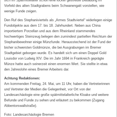
sich im Spätmittelalter schon eine locker gestreute Bebauung im
Vorfeld des alten Stadtgrabens beim Schwanengatt vorstellen, wie
wenige Funde zeigen.
Den Ruf des Stephaniviertels als „Armes Stadtviertel“ widerlegen einige
Fundobjekte aus dem 17. bis 18. Jahrhundert. Neben aus China
importiertem Porzellan und aus dem Rheinland stammendes
hochwertiges Steinzeug belegen den zumindest partiellen Reichtum der
Stephanibewohner einige Münzfunde. Herausstechend ist der Fund der
bisher schwersten Goldmünze, die bei Ausgrabungen im Bremer
Stadtgebiet geborgen wurde. Es handelt sich um einen Doppel Gold
Louisdor von Ludwig XIV. Die im Jahr 1694 in Frankreich geprägte
Münze hatte auch seinerzeit einen enormen Wert. Sie stellte in etwa
den Jahreslohn eines Bremer Arbeiters dar.
Achtung Redaktionen:
Am kommenden Freitag, 24. Mai, um 11 Uhr, haben die Vertreterinnen
und Vertreter der Medien die Gelegenheit, vor Ort von der
Landesarchäologie eine große spätmittelalterliche Kloake und weitere
Befunde und Funde zu sehen und erläutert zu bekommen (Zugang
Abbentorswallstraße).
Foto: Landesarchäologie Bremen