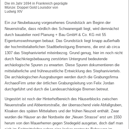
Die im Jahr 1694 in Frankreich geprägte
Münze: Doppel Gold Louisdor von
Ludwig XIV
Ein zur Neubebauung vorgesehenes Grundstück am Beginn der
Neuenstraße, dass nördlich des Schwanengatt liegt, wird demnächst
durch bauatelier nord Planung + Bau GmbH & Co. KG mit 55
Eigentumswohnungen bebaut. Das Grundstück liegt knapp außerhalb
der hochmittelalterlichen Stadtbefestigung Bremens, die erst ab circa
1307 das Stephaniviertel miteinbezog. Grund genug, hier im noch nicht
durch Nachkriegsbebauung zerstörten Untergrund bedeutende
archäologische Spuren zu erwarten. Diese Spuren dokumentieren die
mittelalterliche und frühneuzeitliche Entwicklung des Stephaniviertels.
Die archäologischen Ausgrabungen werden durch die Grabungsfirma
ArchaeoFirm unter der örtlichen Grabungsleitung von Felix Jordan
durchgeführt und durch die Landesarchäologie Bremen betreut.
Ungestört ist noch der Hinterhofbereich des Häuserblocks zwischen
Neuenstraße und Abbentorstraße, der überraschend viele Abfallgruben,
Kloaken des späten Mittelalters und der frühen Neuzeit enthält. Zwar
wurden die Häuser an der Nordseite der „Neuen Strasse“ erst um 1550
herum von den Mauerherren gegen Stedegeld ausgetan, doch darf man