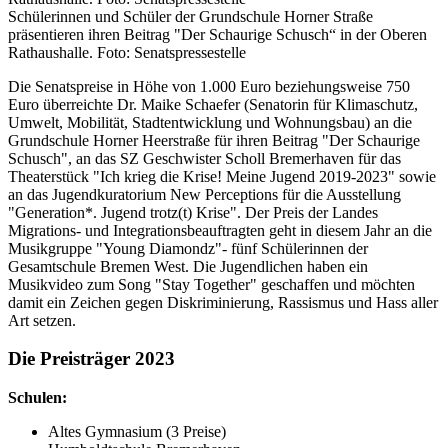
Schülerinnen und Schüler der Grundschule Horner Straße
präsentieren ihren Beitrag "Der Schaurige Schusch“ in der Oberen
Rathaushalle. Foto: Senatspressestelle
Die Senatspreise in Höhe von 1.000 Euro beziehungsweise 750
Euro überreichte Dr. Maike Schaefer (Senatorin für Klimaschutz,
Umwelt, Mobilität, Stadtentwicklung und Wohnungsbau) an die
Grundschule Horner Heerstraße für ihren Beitrag "Der Schaurige
Schusch", an das SZ Geschwister Scholl Bremerhaven für das
Theaterstück "Ich krieg die Krise! Meine Jugend 2019-2023" sowie
an das Jugendkuratorium New Perceptions für die Ausstellung
"Generation*. Jugend trotz(t) Krise". Der Preis der Landes
Migrations- und Integrationsbeauftragten geht in diesem Jahr an die
Musikgruppe "Young Diamondz"- fünf Schülerinnen der
Gesamtschule Bremen West. Die Jugendlichen haben ein
Musikvideo zum Song "Stay Together" geschaffen und möchten
damit ein Zeichen gegen Diskriminierung, Rassismus und Hass aller
Art setzen.
Die Preisträger 2023
Schulen:
Altes Gymnasium (3 Preise)