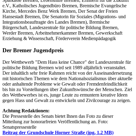
Sparkasse Bremen, Lebenshilfe Bremen, Erinnern für die Zukunft
e.V., Katholisches Jugendbüro Bremen, Bremische Evangelische
Kirche, Mercedes Benz Werk Bremen, Der Senat der Freien
Hansestadt Bremen, Die Senatorin für Soziales (Migrations- und
Integrationsbeauftragte des Landes Bremen), Bremische
Bürgerschaft, Landeszentrale für politische Bildung Bremen,
Werder Bremen, Arbeitnehmerkammer Bremen, Gewerkschaft
Erziehung & Wissenschaft, Förderverein Medienpädagogik
Der Bremer Jugendpreis
Der Wettbewerb "Dem Hass keine Chance" der Landeszentrale für
politische Bildung Bremen wird seit 1989 alljährlich veranstaltet.
Der inhaltlich sehr freie Rahmen reicht von der Auseinandersetzung
mit historischen Themen wie dem Nationalsozialismus über aktuelle
oder anhaltende Probleme wie Gewalt oder Fremdenfeindlichkeit
bis hin zu Vorstellungen über Zukunftswünsche der Menschen. Ziel
des Wettbewerbes ist es, junge Leute zu ermuntern kreative Ideen
gegen Hass und Gewalt zu entwickeln und Zivilcourage zu zeigen.
Achtung Redaktionen:
Die Pressestelle des Senats bietet Ihnen das Foto zu dieser
Mitteilung zur honorarfreien Veröffentlichung an. Foto:
Senatspressestelle
Beitrag der Grundschule Horner Straße
(jpg, 1.2 MB)