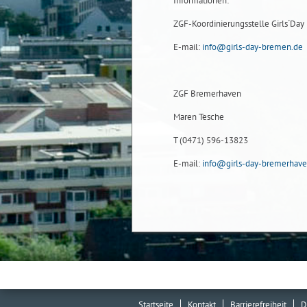
Informationen:
ZGF-Koordinierungsstelle Girls´Da
E-mail:
info@girls-day-bremen.de
ZGF Bremerhaven
Maren Tesche
T (0471) 596-13823
E-mail:
info@girls-day-bremerhave
Startseite
Kontakt
Barrierefreiheit
D