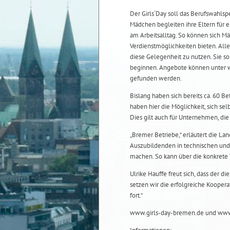
Der Girls´Day soll das Berufswahlsp
Mädchen begleiten ihre Eltern für e
am Arbeitsalltag. So können sich Mä
Verdienstmöglichkeiten bieten. Alle
diese Gelegenheit zu nutzen. Sie s
beginnen. Angebote können unter 
gefunden werden.
Bislang haben sich bereits ca. 60 B
haben hier die Möglichkeit, sich sel
Dies gilt auch für Unternehmen, di
„Bremer Betriebe,“ erläutert die La
Auszubildenden in technischen und 
machen. So kann über die konkrete 
Ulrike Hauffe freut sich, dass der di
setzen wir die erfolgreiche Kooper
fort.“
www.girls-day-bremen.de und www