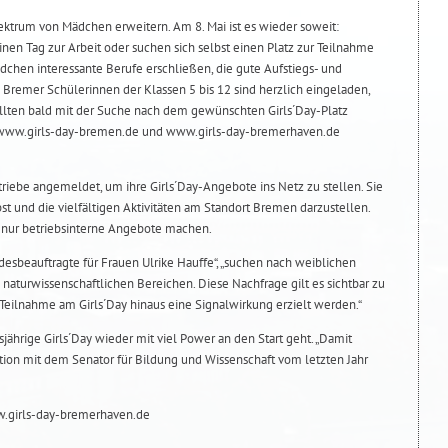
ektrum von Mädchen erweitern. Am 8. Mai ist es wieder soweit:
inen Tag zur Arbeit oder suchen sich selbst einen Platz zur Teilnahme
dchen interessante Berufe erschließen, die gute Aufstiegs- und
 Bremer Schülerinnen der Klassen 5 bis 12 sind herzlich eingeladen,
ollten bald mit der Suche nach dem gewünschten Girls´Day-Platz
www.girls-day-bremen.de und www.girls-day-bremerhaven.de
etriebe angemeldet, um ihre Girls´Day-Angebote ins Netz zu stellen. Sie
bst und die vielfältigen Aktivitäten am Standort Bremen darzustellen.
e nur betriebsinterne Angebote machen.
ndesbeauftragte für Frauen Ulrike Hauffe“, „suchen nach weiblichen
naturwissenschaftlichen Bereichen. Diese Nachfrage gilt es sichtbar zu
Teilnahme am Girls´Day hinaus eine Signalwirkung erzielt werden.“
esjährige Girls´Day wieder mit viel Power an den Start geht. „Damit
ation mit dem Senator für Bildung und Wissenschaft vom letzten Jahr
.girls-day-bremerhaven.de