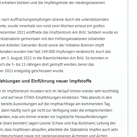
ht erhalten bleiben und die Impfangebote der niedergelassenen
e nach Auffrischungsimpfungen alleine durch die unterstützenden
nte, wurde innerhalb von rund zwei Wochen erneut ein großes
Dezember 2021 eröffnete das Impfzentrum Am Brill. Seitdem wurde es
eitssenatorin gemeinsam mit den Hilfsorganisationen Johanniter
 und Arbeiter-Samariter-Bund sowie der Initiative Bremen impft
Monaten wurden hier fast 149.000 Impfungen verabreicht. Auch das
m 5. August 2022 in die Räumlichkeiten Am Brill. So konnten in
h die 5- bis 11-Jährigen dort geimpft werden, bevor das
r 2022 endgültig geschlossen wurde.
ehlungen und Einführung neuer Impfstoffe
r im Impfzentrum mussten sich im Verlauf immer wieder sehr kurzfristig
e und auf neue STIKO-Empfehlungen einstellen. "Was abends in den
e bereits Auswirkungen auf die Impfnachfrage am kommenden Tag.
 dann häufig noch gar nicht zur Verfügung oder die entsprechenden
anden, was uns immer wieder vor logistische Herausforderungen
ie lösen konnten", sagen Leonie Schlee und Kay Bultmann, Leitung der
n, dass Impfdosen ablaufen, arbeitete die Stabsstelle Impfen auch sehr
rddeutschland sowie mit niedergelassenen Ärztinnen und Ärzten