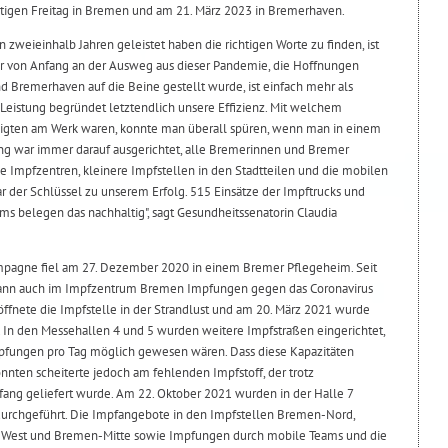
utigen Freitag in Bremen und am 21. März 2023 in Bremerhaven.
 zweieinhalb Jahren geleistet haben die richtigen Worte zu finden, ist
ar von Anfang an der Ausweg aus dieser Pandemie, die Hoffnungen
 Bremerhaven auf die Beine gestellt wurde, ist einfach mehr als
eistung begründet letztendlich unsere Effizienz. Mit welchem
ligten am Werk waren, konnte man überall spüren, wenn man in einem
ng war immer darauf ausgerichtet, alle Bremerinnen und Bremer
e Impfzentren, kleinere Impfstellen in den Stadtteilen und die mobilen
r der Schlüssel zu unserem Erfolg. 515 Einsätze der Impftrucks und
ms belegen das nachhaltig", sagt Gesundheitssenatorin Claudia
mpagne fiel am 27. Dezember 2020 in einem Bremer Pflegeheim. Seit
nn auch im Impfzentrum Bremen Impfungen gegen das Coronavirus
öffnete die Impfstelle in der Strandlust und am 20. März 2021 wurde
 In den Messehallen 4 und 5 wurden weitere Impfstraßen eingerichtet,
pfungen pro Tag möglich gewesen wären. Dass diese Kapazitäten
nnten scheiterte jedoch am fehlenden Impfstoff, der trotz
ang geliefert wurde. Am 22. Oktober 2021 wurden in der Halle 7
durchgeführt. Die Impfangebote in den Impfstellen Bremen-Nord,
West und Bremen-Mitte sowie Impfungen durch mobile Teams und die