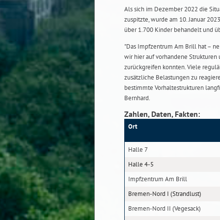
Als sich im Dezember 2022 die Situ
zuspitzte, wurde am 10. Januar 202
über 1.700 Kinder behandelt und üb
"Das Impfzentrum Am Brill hat – 
wir hier auf vorhandene Strukturen
zurückgreifen konnten. Viele regulä
zusätzliche Belastungen zu reagiere
bestimmte Vorhaltestrukturen langfr
Bernhard.
Zahlen, Daten, Fakten:
Ort
Halle 7
Halle 4-5
Impfzentrum Am Brill
Bremen-Nord I (Strandlust)
Bremen-Nord II (Vegesack)