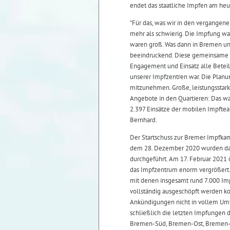
endet das staatliche Impfen am he
"Für das, was wir in den vergangenen
mehr als schwierig. Die Impfung w
waren groß. Was dann in Bremen und
beeindruckend. Diese gemeinsame L
Engagement und Einsatz alle Betei
unserer Impfzentren war. Die Planu
mitzunehmen. Große, leistungsstark
Angebote in den Quartieren: Das wa
2.397 Einsätze der mobilen Impftea
Bernhard.
Der Startschuss zur Bremer Impfka
dem 28. Dezember 2020 wurden da
durchgeführt. Am 17. Februar 2021 
das Impfzentrum enorm vergrößert.
mit denen insgesamt rund 7.000 Im
vollständig ausgeschöpft werden ko
Ankündigungen nicht in vollem Umf
schließlich die letzten Impfungen 
Bremen-Süd, Bremen-Ost, Bremen-