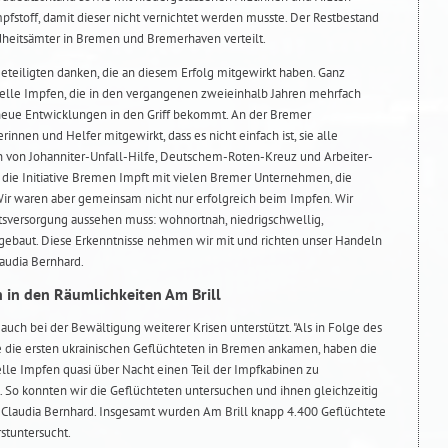
stoff, damit dieser nicht vernichtet werden musste. Der Restbestand
dheitsämter in Bremen und Bremerhaven verteilt.
Beteiligten danken, die an diesem Erfolg mitgewirkt haben. Ganz
elle Impfen, die in den vergangenen zweieinhalb Jahren mehrfach
 neue Entwicklungen in den Griff bekommt. An der Bremer
nnen und Helfer mitgewirkt, dass es nicht einfach ist, sie alle
en von Johanniter-Unfall-Hilfe, Deutschem-Roten-Kreuz und Arbeiter-
die Initiative Bremen Impft mit vielen Bremer Unternehmen, die
ir waren aber gemeinsam nicht nur erfolgreich beim Impfen. Wir
tsversorgung aussehen muss: wohnortnah, niedrigschwellig,
gebaut. Diese Erkenntnisse nehmen wir mit und richten unser Handeln
laudia Bernhard.
 in den Räumlichkeiten Am Brill
uch bei der Bewältigung weiterer Krisen unterstützt. "Als in Folge des
ne die ersten ukrainischen Geflüchteten in Bremen ankamen, haben die
elle Impfen quasi über Nacht einen Teil der Impfkabinen zu
So konnten wir die Geflüchteten untersuchen und ihnen gleichzeitig
 Claudia Bernhard. Insgesamt wurden Am Brill knapp 4.400 Geflüchtete
stuntersucht.