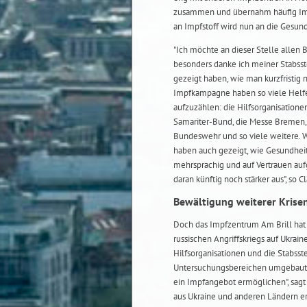
zusammen und übernahm häufig Impf
an Impfstoff wird nun an die Gesun
"Ich möchte an dieser Stelle allen 
besonders danke ich meiner Stabsst
gezeigt haben, wie man kurzfristig
Impfkampagne haben so viele Helferi
aufzuzählen: die Hilfsorganisation
Samariter-Bund, die Messe Bremen, 
Bundeswehr und so viele weitere. W
haben auch gezeigt, wie Gesundhei
mehrsprachig und auf Vertrauen auf
daran künftig noch stärker aus", so C
Bewältigung weiterer Krisen
Doch das Impfzentrum Am Brill hat a
russischen Angriffskriegs auf Ukrai
Hilfsorganisationen und die Stabsst
Untersuchungsbereichen umgebaut. 
ein Impfangebot ermöglichen", sagt
aus Ukraine und anderen Ländern er