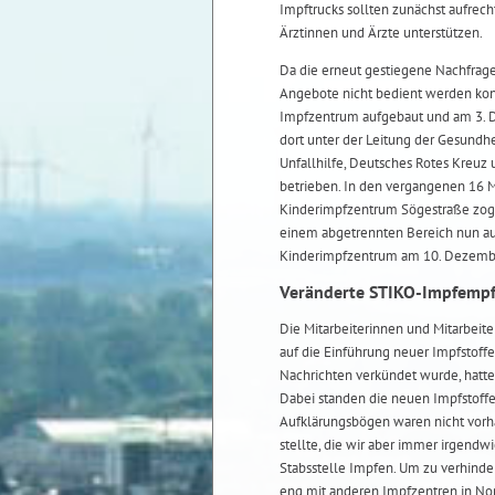
Impftrucks sollten zunächst aufrec
Ärztinnen und Ärzte unterstützen.
Da die erneut gestiegene Nachfrag
Angebote nicht bedient werden kon
Impfzentrum aufgebaut und am 3. 
dort unter der Leitung der Gesundh
Unfallhilfe, Deutsches Rotes Kreuz
betrieben. In den vergangenen 16 
Kinderimpfzentrum Sögestraße zog a
einem abgetrennten Bereich nun auc
Kinderimpfzentrum am 10. Dezembe
Veränderte STIKO-Impfempf
Die Mitarbeiterinnen und Mitarbeite
auf die Einführung neuer Impfstoff
Nachrichten verkündet wurde, hatt
Dabei standen die neuen Impfstoffe
Aufklärungsbögen waren nicht vorh
stellte, die wir aber immer irgendw
Stabsstelle Impfen. Um zu verhinder
eng mit anderen Impfzentren in No