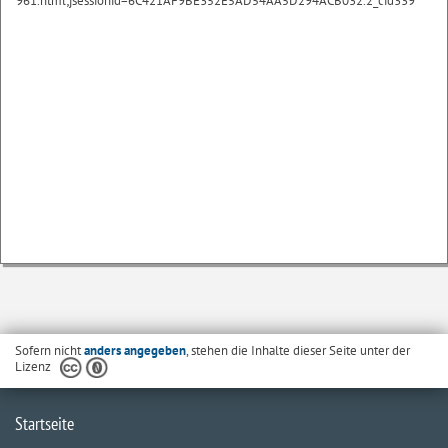
961.html;jsessionid=6C421AF9BE352E5AD54AA5D294ACB032.2_cid339
Sofern nicht
anders angegeben
, stehen die Inhalte dieser Seite unter der
Lizenz
Startseite