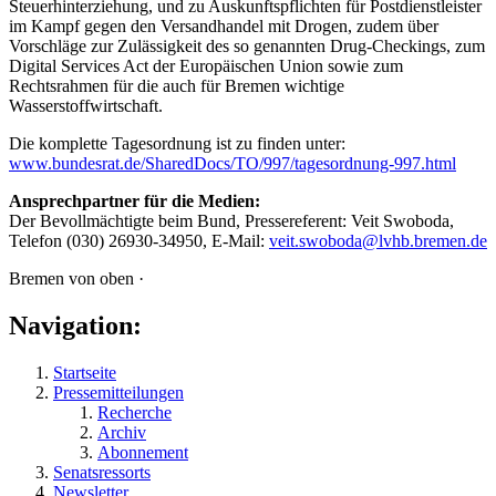
Steuerhinterziehung, und zu Auskunftspflichten für Postdienstleister
im Kampf gegen den Versandhandel mit Drogen, zudem über
Vorschläge zur Zulässigkeit des so genannten Drug-Checkings, zum
Digital Services Act der Europäischen Union sowie zum
Rechtsrahmen für die auch für Bremen wichtige
Wasserstoffwirtschaft.
Die komplette Tagesordnung ist zu finden unter:
www.bundesrat.de/SharedDocs/TO/997/tagesordnung-997.html
Ansprechpartner für die Medien:
Der Bevollmächtigte beim Bund, Pressereferent: Veit Swoboda,
Telefon (030) 26930-34950, E-Mail:
veit.swoboda@lvhb.bremen.de
Bremen von oben ·
Navigation:
Startseite
Pressemitteilungen
Recherche
Archiv
Abonnement
Senatsressorts
Newsletter