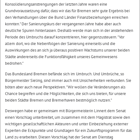
Konsolidierungsanstrengungen der letzten Jahre waren eine
Grundvoraussetzung dafür, dass wir das für Bremen sehr gute Ergebnis bei
den Verhandlungen über die Bund Länder Finanzbeziehungen erreichen
konnten." Der Sanierungskurs der vergangenen Jahre habe aber auch
deutliche Spuren hinterlassen. Deshalb werde man sich in der anstehenden
Periode des Umbruchs darauf konzentrieren, hier gegenzusteuern. "Vor
allem dort, wo die Nebenfolgen der Sanierung einerseits und die
Auswirkungen des an sich ja überaus positiven Wachstums unserer beiden
Städte andererseits die Funktionsfähigkeit unseres Gemeinwesens
bedrohen."
Das Bundesland Bremen befände sich im Umbruch. Und Umbrüche, so
Bürgermeister Sieling, sind immer auch mit Unsicherheiten verbunden. Sie
böten aber auch neue Perspektiven. "Wir wollen die Veränderungen als
Chance begreifen und die Möglichkeiten, die sich uns bieten, für unsere
beiden Städte Bremen und Bremerhaven bestmöglich nutzen."
Deswegen habe er gemeinsam mit Bürgermeisterin Linnert dem Senat
einen Vorschlag unterbreitet, um zusammen mit dem Magistrat sowie den
wichtigen gesellschaftlichen Akteuren und unter Einbeziehung externer
Experten die Eckpunkte und Grundlagen für ein Zukunftsprogramm für das
Land zu erarbeiten. Diesen Vorschlag hat der Senat am Dienstag