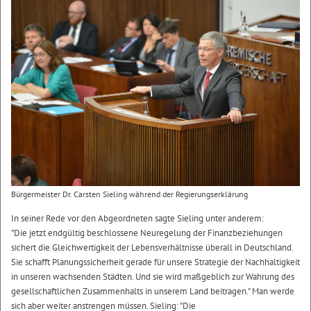
Bürgermeister Dr. Carsten Sieling während der Regierungserklärung
In seiner Rede vor den Abgeordneten sagte Sieling unter anderem:
"Die jetzt endgültig beschlossene Neuregelung der Finanzbeziehungen
sichert die Gleichwertigkeit der Lebensverhältnisse überall in Deutschland.
Sie schafft Planungssicherheit gerade für unsere Strategie der Nachhaltigkeit
in unseren wachsenden Städten. Und sie wird maßgeblich zur Wahrung des
gesellschaftlichen Zusammenhalts in unserem Land beitragen." Man werde
sich aber weiter anstrengen müssen. Sieling: "Die