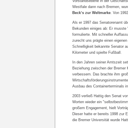
Vorstandsebene in der Geschäftsl
Westfale dann nach Bremen, wur
Beck‘s zur Weltmarke
. Von 199
Als er 1997 das Senatorenamt üb
Bekunden einiges ab: Er musste "d
formulierte. Mit schneller Auffas
zurecht uns prägte einen eigenen A
Schnelligkeit bekannte Senator au
Kilometer und spielte Fußball.
In den Jahren seiner Amtszeit set
Beziehung zwischen der Bremer K
verbessern. Das brachte ihm groß
Wirtschaftsförderungsinstrumente
Ausbau des Containerterminals i
2003 verließ Hattig den Senat vo
Worten wieder ein "selbstbestim
großem Engagement, hielt Vorträg
Dieser hatte er bereits 1998 zur
die Bremer Universität wurde Hatt