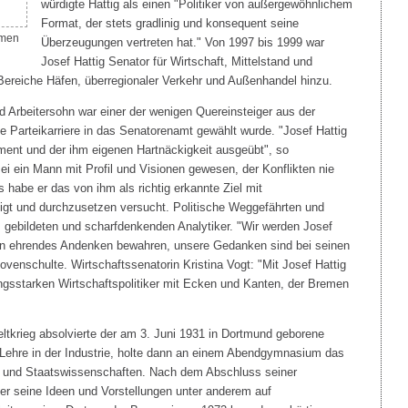
würdigte Hattig als einen "Politiker von außergewöhnlichem
Format, der stets gradlinig und konsequent seine
emen
Überzeugungen vertreten hat." Von 1997 bis 1999 war
Josef Hattig Senator für Wirtschaft, Mittelstand und
ereiche Häfen, überregionaler Verkehr und Außenhandel hinzu.
d Arbeitersohn war einer der wenigen Quereinsteiger aus der
ge Parteikarriere in das Senatorenamt gewählt wurde. "Josef Hattig
ent und der ihm eigenen Hartnäckigkeit ausgeübt", so
ei ein Mann mit Profil und Visionen gewesen, der Konflikten nie
habe er das von ihm als richtig erkannte Ziel mit
igt und durchzusetzen versucht. Politische Weggefährten und
, gebildeten und scharfdenkenden Analytiker. "Wir werden Josef
ein ehrendes Andenken bewahren, unsere Gedanken sind bei seinen
venschulte. Wirtschaftssenatorin Kristina Vogt: "Mit Josef Hattig
ngsstarken Wirtschaftspolitiker mit Ecken und Kanten, der Bremen
tkrieg absolvierte der am 3. Juni 1931 in Dortmund geborene
 Lehre in der Industrie, holte dann an einem Abendgymnasium das
s- und Staatswissenschaften. Nach dem Abschluss seiner
r seine Ideen und Vorstellungen unter anderem auf