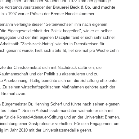
eitung einer Dortmunder Brauerei um. 1972 kam der gebürtige
de Vorstandsvorsitzender der
Brauerei Beck & Co. und machte
2 bis 1997 war er Präses der Bremer Handelskammer.
ernahm verlangte dieser "Seitenwechsel" ihm nach eigenem
ie Eigengesetzlichkeit der Politik begreifen", wie er es selber
sungsgabe und der ihm eigenen Disziplin fand er sich sehr schnell
rbeitsstil: "Zack-zack-Hattig" wie der in Dienstkreisen für
ch genannt wurde, hielt sich stets fit, lief dreimal pro Woche zehn
zte der Christdemokrat sich mit Nachdruck dafür ein, die
aufmannschaft und der Politik zu akzentuieren und zu
e Anerkennung. Hattig bemühte sich um die Schaffung effizienter
. Zu seinen wirtschaftspolitischen Maßnahmen gehörte auch der
n Bremerhaven.
n Bürgermeister Dr. Henning Scherf und führte nach seinen eigenen
mtes Leben". Seinen Aufsichtsratsmandaten widmete er sich mit
e für die Konrad-Adenauer-Stiftung und an der Universität Bremen.
 Einrichtung einer Gastprofessur verholfen. Für sein Engagement um
ig im Jahr 2010 mit der Universitätsmedaille geehrt.