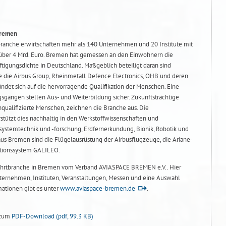
Bremen
ranche erwirtschaften mehr als 140 Unternehmen und 20 Institute mit
 über 4 Mrd. Euro. Bremen hat gemessen an den Einwohnern die
tigungsdichte in Deutschland. Maßgeblich beteiligt daran sind
 die Airbus Group, Rheinmetall Defence Electronics, OHB und deren
ründet sich auf die hervorragende Qualifikation der Menschen. Eine
sgängen stellen Aus- und Weiterbildung sicher. Zukunftsträchtige
hqualifizierte Menschen, zeichnen die Branche aus. Die
stützt dies nachhaltig in den Werkstoffwissenschaften und
ystemtechnik und -forschung, Erdfernerkundung, Bionik, Robotik und
aus Bremen sind die Flügelausrüstung der Airbusflugzeuge, die Ariane-
ationssystem GALILEO.
fahrtbranche in Bremen vom Verband AVIASPACE BREMEN e.V.. Hier
nternehmen, Instituten, Veranstaltungen, Messen und eine Auswahl
mationen gibt es unter
www.aviaspace-bremen.de
.
 zum
PDF-Download
(pdf, 99.3 KB)