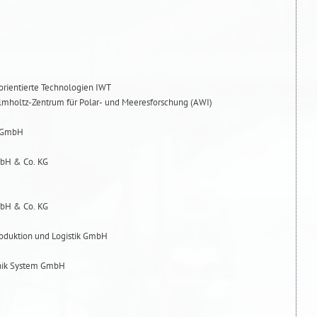
fforientierte Technologien IWT
elmholtz-Zentrum für Polar- und Meeresforschung (AWI)
e GmbH
bH & Co. KG
bH & Co. KG
Produktion und Logistik GmbH
ronik System GmbH