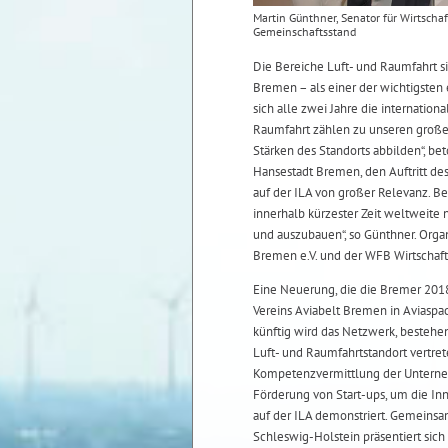
Martin Günthner, Senator für Wirtscha
Gemeinschaftsstand
Die Bereiche Luft- und Raumfahrt s
Bremen – als einer der wichtigsten 
sich alle zwei Jahre die internation
Raumfahrt zählen zu unseren großen
Stärken des Standorts abbilden“, bet
Hansestadt Bremen, den Auftritt de
auf der ILA von großer Relevanz. Bes
innerhalb kürzester Zeit weltweit
und auszubauen“, so Günthner. Organ
Bremen e.V. und der WFB Wirtscha
Eine Neuerung, die die Bremer 201
Vereins Aviabelt Bremen in Aviasp
künftig wird das Netzwerk, bestehen
Luft- und Raumfahrtstandort vertre
Kompetenzvermittlung der Unterne
Förderung von Start-ups, um die Inn
auf der ILA demonstriert. Gemein
Schleswig-Holstein präsentiert si