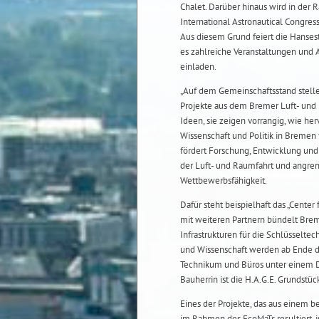
Chalet. Darüber hinaus wird in der 
International Astronautical Congres
Aus diesem Grund feiert die Hanses
es zahlreiche Veranstaltungen und
einladen.
„Auf dem Gemeinschaftsstand stell
Projekte aus dem Bremer Luft- und
Ideen, sie zeigen vorrangig, wie he
Wissenschaft und Politik in Bremen f
fördert Forschung, Entwicklung un
der Luft- und Raumfahrt und angren
Wettbewerbsfähigkeit.
Dafür steht beispielhaft das „Cente
mit weiteren Partnern bündelt Br
Infrastrukturen für die Schlüsseltec
und Wissenschaft werden ab Ende di
Technikum und Büros unter einem D
Bauherrin ist die H.A.G.E. Grundst
Eines der Projekte, das aus einem
im Rahmen des EcoMaTs resultiert, 