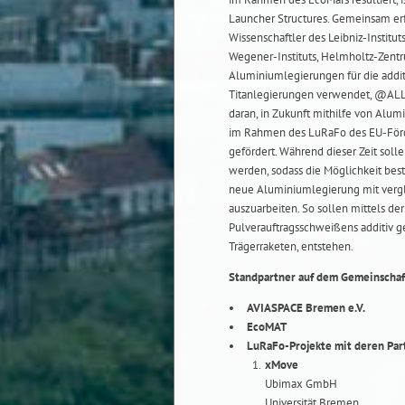
Launcher Structures. Gemeinsam erfo
Wissenschaftler des Leibniz-Institut
Wegener-Instituts, Helmholtz-Zentr
Aluminiumlegierungen für die addit
Titanlegierungen verwendet, @ALL -
daran, in Zukunft mithilfe von Alum
im Rahmen des LuRaFo des EU-Förde
gefördert. Während dieser Zeit soll
werden, sodass die Möglichkeit beste
neue Aluminiumlegierung mit vergle
auszuarbeiten. So sollen mittels de
Pulverauftragsschweißens additiv ge
Trägerraketen, entstehen.
Standpartner auf dem Gemeinschaf
AVIASPACE Bremen e.V.
EcoMAT
LuRaFo-Projekte mit deren Par
xMove
Ubimax GmbH
Universität Bremen