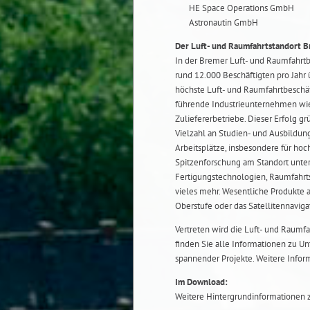
HE Space Operations GmbH
Astronautin GmbH
Der Luft- und Raumfahrtstandort 
In der Bremer Luft- und Raumfahrtb
rund 12.000 Beschäftigten pro Jahr
höchste Luft- und Raumfahrtbeschäf
führende Industrieunternehmen wie
Zuliefererbetriebe. Dieser Erfolg g
Vielzahl an Studien- und Ausbildung
Arbeitsplätze, insbesondere für hoc
Spitzenforschung am Standort unter
Fertigungstechnologien, Raumfahrts
vieles mehr. Wesentliche Produkte 
Oberstufe oder das Satellitennavig
Vertreten wird die Luft- und Raum
finden Sie alle Informationen zu U
spannender Projekte. Weitere Infor
Im Download:
Weitere Hintergrundinformationen