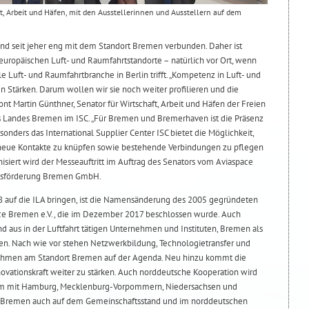
ft, Arbeit und Häfen, mit den Ausstellerinnen und Ausstellern auf dem
ind seit jeher eng mit dem Standort Bremen verbunden. Daher ist
europäischen Luft- und Raumfahrtstandorte – natürlich vor Ort, wenn
ale Luft- und Raumfahrtbranche in Berlin trifft. „Kompetenz in Luft- und
 Stärken. Darum wollen wir sie noch weiter profilieren und die
ont Martin Günthner, Senator für Wirtschaft, Arbeit und Häfen der Freien
s Landes Bremen im ISC. „Für Bremen und Bremerhaven ist die Präsenz
onders das International Supplier Center ISC bietet die Möglichkeit,
e neue Kontakte zu knüpfen sowie bestehende Verbindungen zu pflegen
isiert wird der Messeauftritt im Auftrag des Senators vom Aviaspace
ftsförderung Bremen GmbH.
8 auf die ILA bringen, ist die Namensänderung des 2005 gegründeten
ace Bremen e.V., die im Dezember 2017 beschlossen wurde. Auch
d aus in der Luftfahrt tätigen Unternehmen und Instituten, Bremen als
ten. Nach wie vor stehen Netzwerkbildung, Technologietransfer und
hmen am Standort Bremen auf der Agenda. Neu hinzu kommt die
ovationskraft weiter zu stärken. Auch norddeutsche Kooperation wird
sam mit Hamburg, Mecklenburg-Vorpommern, Niedersachsen und
ch Bremen auch auf dem Gemeinschaftsstand und im norddeutschen