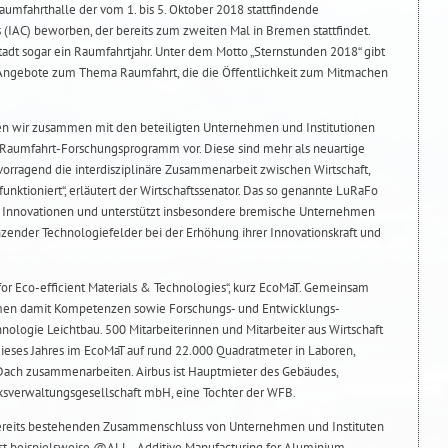
Raumfahrthalle der vom 1. bis 5. Oktober 2018 stattfindende
s (IAC) beworben, der bereits zum zweiten Mal in Bremen stattfindet.
tadt sogar ein Raumfahrtjahr. Unter dem Motto „Sternstunden 2018“ gibt
 Angebote zum Thema Raumfahrt, die die Öffentlichkeit zum Mitmachen
en wir zusammen mit den beteiligten Unternehmen und Institutionen
 Raumfahrt-Forschungsprogramm vor. Diese sind mehr als neuartige
rvorragend die interdisziplinäre Zusammenarbeit zwischen Wirtschaft,
unktioniert“, erläutert der Wirtschaftssenator. Das so genannte LuRaFo
d Innovationen und unterstützt insbesondere bremische Unternehmen
zender Technologiefelder bei der Erhöhung ihrer Innovationskraft und
r for Eco-efficient Materials & Technologies“, kurz EcoMaT. Gemeinsam
emen damit Kompetenzen sowie Forschungs- und Entwicklungs-
hnologie Leichtbau. 500 Mitarbeiterinnen und Mitarbeiter aus Wirtschaft
eses Jahres im EcoMaT auf rund 22.000 Quadratmeter in Laboren,
ach zusammenarbeiten. Airbus ist Hauptmieter des Gebäudes,
ücksverwaltungsgesellschaft mbH, eine Tochter der WFB.
 bereits bestehenden Zusammenschluss von Unternehmen und Instituten
ist beispielsweise @ALL - Additive Manufacturing for Aluminium