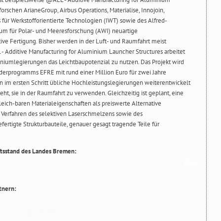
rschen ArianeGroup, Airbus Operations, Materialise, Innojoin,
s für Werkstofforientierte Technologien (IWT) sowie des Alfred-
um für Polar- und Meeresforschung (AWI) neuartige
ive Fertigung. Bisher werden in der Luft- und Raumfahrt meist
 Additive Manufacturing for Aluminium Launcher Structures arbeitet
iniumlegierungen das Leichtbaupotenzial zu nutzen. Das Projekt wird
rprogramms EFRE mit rund einer Million Euro für zwei Jahre
en im ersten Schritt übliche Hochleistungslegierungen weiterentwickelt
ht, sie in der Raumfahrt zu verwenden. Gleichzeitig ist geplant, eine
ich-baren Materialeigenschaften als preiswerte Alternative
r Verfahren des selektiven Laserschmelzens sowie des
fertigte Strukturbauteile, genauer gesagt tragende Teile für
tsstand des Landes Bremen:
tnern: