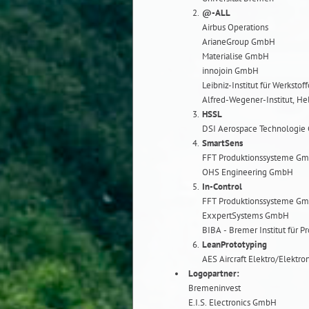
@-ALL
Airbus Operations
ArianeGroup GmbH
Materialise GmbH
innojoin GmbH
Leibniz-Institut für Werksto
Alfred-Wegener-Institut, H
HSSL
DSI Aerospace Technologi
SmartSens
FFT Produktionssysteme Gm
OHS Engineering GmbH
In-Control
FFT Produktionssysteme Gm
ExxpertSystems GmbH
BIBA - Bremer Institut für 
LeanPrototyping
AES Aircraft Elektro/Elekt
Logopartner:
Bremeninvest
E.I.S. Electronics GmbH