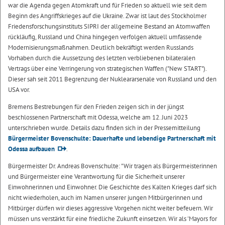
war die Agenda gegen Atomkraft und für Frieden so aktuell wie seit dem
Beginn des Angriffskrieges auf die Ukraine. Zwar ist laut des Stockholmer
Friedensforschungsinstituts SIPRI der allgemeine Bestand an Atomwaffen
rückläufig, Russland und China hingegen verfolgen aktuell umfassende
Modernisierungsmaßnahmen. Deutlich bekräftigt werden Russlands
Vorhaben durch die Aussetzung des letzten verbliebenen bilateralen
Vertrags über eine Verringerung von strategischen Waffen ("New START").
Dieser sah seit 2011 Begrenzung der Nukleararsenale von Russland und den
USA vor.
Bremens Bestrebungen für den Frieden zeigen sich in der jüngst
beschlossenen Partnerschaft mit Odessa, welche am 12. Juni 2023
unterschrieben wurde. Details dazu finden sich in der Pressemitteilung
Bürgermeister Bovenschulte: Dauerhafte und lebendige Partnerschaft mit
Odessa aufbauen
.
Bürgermeister Dr. Andreas Bovenschulte: "Wir tragen als Bürgermeisterinnen
und Bürgermeister eine Verantwortung für die Sicherheit unserer
Einwohnerinnen und Einwohner. Die Geschichte des Kalten Krieges darf sich
nicht wiederholen, auch im Namen unserer jungen Mitbürgerinnen und
Mitbürger dürfen wir dieses aggressive Vorgehen nicht weiter befeuern. Wir
müssen uns verstärkt für eine friedliche Zukunft einsetzen. Wir als 'Mayors for