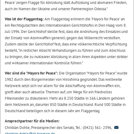
Peace' zeigen Flagge für Abrüstung statt Aufrüstung und atomaren Frieden,
auch im Namen der Ukraine und unserer Partnerregion Odessa."
Was ist der Flaggentag:
Am Flaggentag erinnern die 'Mayors for Peace' an
ein Rechtsgutachten des Internationalen Gerichtshofes in Den Haag vom 8.
Juli 1996. Der Gerichtshof stellte fest, dass die Androhung des Einsatzes und
der Einsatz von Atomwaffen generell gegen das Völkerrecht verstoßen.
Zudem stellte der Gerichtshof fest, dass eine völkerrechtliche Verpflichtung
besteht, "in redlicher Absicht Verhandlungen zu führen und zum Abschluss
zu bringen, die zu nuklearer Abrüstung in allen ihren Aspekten unter strikter
und wirksamer internationaler Kontrolle führen."
Wer sind die "Mayors for Peace":
Die Organisation "Mayors for Peace" wurde
1982 durch den Bürgermeister von Hiroshima gegründet. Das weltweite
Netzwerk setzt sich vor allem für die Abschaffung von Atomwaffen ein,
greift aber auch aktuelle Themen auf, um Wege für ein friedvolles
Miteinander zu diskutieren. Mehr als 8.250 Städte in 166 Ländern gehören
dem Netzwerk an, darunter 850 Städte in Deutschland. Rund 500 Städte in
Deutschland beteiligen sich in diesem Jahr am Flaggentag.
Ansprechpartner für die Medien:
Christian Dohle, Pressesprecher des Senats, Tel.: (0421) 361- 2396,
christian.dohle@sk.bremen.de