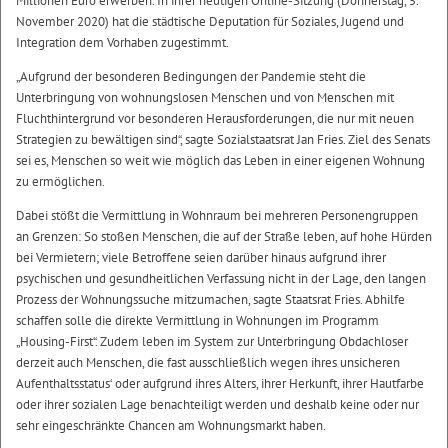
Millionen Euro erwerben. In ihrer heutigen Online-Sitzung (Donnerstag, 5.
November 2020) hat die städtische Deputation für Soziales, Jugend und
Integration dem Vorhaben zugestimmt.
„Aufgrund der besonderen Bedingungen der Pandemie steht die
Unterbringung von wohnungslosen Menschen und von Menschen mit
Fluchthintergrund vor besonderen Herausforderungen, die nur mit neuen
Strategien zu bewältigen sind“, sagte Sozialstaatsrat Jan Fries. Ziel des Senats
sei es, Menschen so weit wie möglich das Leben in einer eigenen Wohnung
zu ermöglichen.
Dabei stößt die Vermittlung in Wohnraum bei mehreren Personengruppen
an Grenzen: So stoßen Menschen, die auf der Straße leben, auf hohe Hürden
bei Vermietern; viele Betroffene seien darüber hinaus aufgrund ihrer
psychischen und gesundheitlichen Verfassung nicht in der Lage, den langen
Prozess der Wohnungssuche mitzumachen, sagte Staatsrat Fries. Abhilfe
schaffen solle die direkte Vermittlung in Wohnungen im Programm
„Housing-First“. Zudem leben im System zur Unterbringung Obdachloser
derzeit auch Menschen, die fast ausschließlich wegen ihres unsicheren
Aufenthaltsstatus‘ oder aufgrund ihres Alters, ihrer Herkunft, ihrer Hautfarbe
oder ihrer sozialen Lage benachteiligt werden und deshalb keine oder nur
sehr eingeschränkte Chancen am Wohnungsmarkt haben.