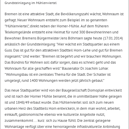
Grundsteinlegung im Mühlenviertel
Bremen ist eine attraktive Stadt, die Bevölkerungszahl wächst, Wohnraum ist
gefragt. Neuer Wohnraum entsteht zum Beispiel im so genannten
"Mühlenviertel", direkt neben der Horner-Mühle. Auf dem früheren
Telekomgelände entsteht eine Heimat für rund 300 Bewohnerinnen und
Bewohner. Bremens Bürgermeister Jens Böhrnsen sagte heute (17.01.2014)
anlässlich der Grundsteinlegung: "Hier wächst ein Stadtquartier aus einem
Guss. Das ist gut für den attraktiven Stadtteil Horn-Lehe und gut für Bremen
insgesamt.“ Und weiter: "Bremen ist begehrt und wir brauchen Wohnungen.
Das Bündnis für Wohnen soll dafür sorgen, dass es schnell geht und das
Wohnraum für alle geschaffen wird." Bausenator Dr. Joachim Lohse:
"Wohnungsbau ist ein zentrales Thema für die Stadt. Der Schalter ist
umgelegt, rund 1400 Wohnungen werden jetzt jährlich gebaut."
Das neue Stadtquartier wird von der Baugesellschaft Domoplan entwickelt
und ist nach der Horner Mühle benannt, die in unmittelbarer Nähe gelegen
ist und 1848/49 erbaut wurde. Das Mühlenviertel soll sich zum neuen
urbanen Herz des Stadtteils Horn entwickeln, in dem man wohnt, arbeitet,
einkauft, gastronomische ebenso wie kulturelle Angebote nutzt,
zusammenkommt ... kurz: sich zu Hause fühlt. Die zentral gelegene
Wohnanlage verfügt über eine hervorragende infrastrukturelle Anbindung