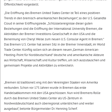
Öffentlichkeit vorgestellt.
„Die Eröffnung des Bremen United States Center ist Teil eines positiven
Trends in den bremisch-amerikanischen Beziehungen“, so der U.S. Gesandte
Cloud in seiner Eröffnungsrede. „Schlüsselereignisse dieser guten
Beziehungen sind die Eröffnung der International University Bremen, die
Aktivitäten der Bremer Investitions-Gesellschaft in den USA und die
Benennung von Cheryl Weise zum neuen U.S. Consular Agent in Bremen.“
Das Bremen U.S. Center hat seinen Sitz in der Bremer Innenstadt, im World
Trade Center. Künftig sollen sich an diesem neuen „German-American-
Meeting-Point für Norddeutschland“ deutsche und amerikanische Akteure
aus Wirtschaft, Wissenschaft und Kultur treffen, um sich auszutauschen und
gemeinsam Projekte und Aktivitäten zu entwickeln.
„Bremen ist traditionell eng mit den Vereinigten Staaten von Amerika
verbunden. Schon vor 175 Jahren wurde in Bremen das erste
Handelsabkommen mit den USA geschlossen. Nun wird Bremens Rolle
durch das Bremen United States Center als US-Zentrum in
Nordwestdeutschland auch überregional unterstrichen und weiter
ausgebaut“, betonte Bürgermeister Dr. Henning Scherf.