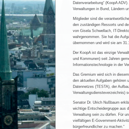
Datenverarbeitung“ (KoopA ADV). 
Verwaltungen in Bund, Ländern u
Mitglieder sind die verantwortlic
den zuständigen Ressorts und de
von Gisela Schwellach, IT-Direkt
wahrgenommen. Sie hat die Aufg
übernommen und wird sie am 31.
Der KoopA ist das einzige Verwa
und Kommunen) seit Jahren gemei
Informationstechnologie in der V
Das Gremium wird sich in diesem
den aktuellen Aufgaben gehören u
Datennetzes (TESTA), der Aufbau
Verwaltungsdiensteverzeichnis) 
Senator Dr. Ulrich Nußbaum erklär
wichtige Entscheidergruppe aus d
Verwaltung sein zu dürfen. Für u
vielfältigen E-Government-Aktivi
bürgerfreundlicher zu machen.“