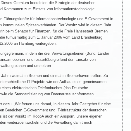
Dieses Gremium koordiniert die Strategie der deutschen
nd Kommunen zum Einsatz von Informationstechnologie.
hen Führungskräfte für Informationstechnologie und E-Government in
n kommunalen Spitzenverbänden. Der Vorsitz wird in diesem Jahr
orin beim Senator für Finanzen, für die Freie Hansestadt Bremen
abe turnusmäßig zum 1. Januar 2006 vom Land Brandenburg
12.2006 an Hamburg weitergeben.
ltungsgremium, in dem die drei Verwaltungsebenen (Bund, Länder
nsam ebenen- und ressortübergreifend den Einsatz von
erwaltung planen und umsetzen.
 Jahr zweimal in Bremen und einmal in Bremerhaven treffen. Zu
nterschiedliche IT-Projekte wie der Aufbau eines gemeinsamen
 eines elektronischen Telefonbuches (das Deutsche
sowie die Standardisierung von Datenaustauschformaten.
t dazu: „Wir freuen uns darauf, in diesem Jahr Gastgeber für eine
en Bereichen E-Government und IT-Infrastruktur der deutschen
ns ist der Vorsitz im KoopA auch ein Ansporn, unsere eigenen
täten weiterzuentwickeln und die Verwaltung damit noch