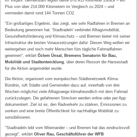
im Vorjahr. Gemeinsam legten diese 876.933 Kilometer zurück – ein
Plus von über 214.000 Kilometern im Vergleich zu 2024 – und
vermieden damit rund 144 Tonnen CO2.
"Ein großartiges Ergebnis, das zeigt, wie sehr Radfahren in Bremen an
Bedeutung gewonnen hat. 'Stadtradeln' verbindet Alltagsmobilität,
Gesundheitsförderung und Klimaschutz – und Bremen bietet mit seiner
Infrastruktur die besten Voraussetzungen dafür. Diesen Weg wollen wir
weitergehen und noch mehr Menschen fürs tägliche Fahrradfahren
gewinnen", erklärt
Özlem Ünsal, Bremens Senatorin für Bau,
Mobilität und Stadtentwicklung
, über deren Ressort die Hansestadt
für die Aktion angemeldet wurde.
Die Aktion, organisiert vom europäischen Städtenetzwerk Klima-
Bündnis, ruft Städte und Gemeinden dazu auf, innerhalb von drei
Wochen möglichst viele Alltagswege klimafreundlich mit dem Fahrrad
zurückzulegen. Die gefahrenen Strecken werden online oder per App
dokumentiert. Ziel ist es, den Radverkehr zu stärken, Emissionen zu
senken und eine breite Öffentlichkeit für nachhaltige Mobilität zu
sensibilisieren.
"Stadtradeln lebt vom Miteinander – und Bremen hat das eindrucksvoll
gezeigt", erklärt
Oliver Rau, Geschäftsführer der WFB