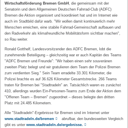
Wirtschaftsförderung Bremen GmbH
, die gemeinsam mit der
Senatorin und dem Allgemeinen Deutschen Fahrrad-Club (ADFC)
Bremen die Aktion organisiert und koordiniert hat und im Internet wie
auch im Stadtbild dafür warb. "Wir wollen damit kontinuierlich mehr
Menschen erreichen, eine stabile Fahrrad-Gemeinschaft aufbauen und
den Radverkehr als klimafreundliche Mobilitätsform sichtbar machen",
so Rau weiter.
Ronald Gotthelf, Landesvorsitzender des ADFC Bremen, lobt die
zunehmende Beteiligung – gleichzeitig war er auch Kapitän des Teams
"ADFC Bremen und Freunde": "Wir haben einen sehr souveränen
zweiten Platz belegt und wir gratulieren dem Team der Polizei Bremen
zum verdienten Sieg." Sein Team erradelte 33.301 Kilometer, die
Polizei brachte es auf 36.626 Kilometer Gesamtstrecke. 266 Teams
traten für Bremen bei "Stadtradeln" an. Tatsächlich waren es zunächst
410, allerdings wurden Ein-Personen-Teams zum Ende der Aktion dem
"Offenen Team – Bremen" zugeordnet – dieses belegte den dritten
Platz mit 24.485 Kilometern.
Alle "Stadtradeln"-Ergebnisse für Bremen sind im Internet unter
www.stadtradeln.de/bremen
abrufbar, den bundesweiten Vergleich
gibt es unter
www.stadtradeln.de/ergebnisse.