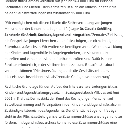
Bremen finanziert das Vorhaben mit jährlich 164.000 Euro für Personal,
Sachmittel und Mieten. Darin enthalten ist auch das Jahresbudget für die
beiden Selbstvertretungen mit zusammen 15.000 Euro.
"Wir ermöglichen mit diesen Mitteln die Selbstvertretung von jungen
Menschen in der Kinder- und Jugendhilfe", sagte
Dr. Claudia Schilling,
Senatorin für Arbeit, Soziales, Jugend und Integration.
"Zentrales Ziel ist es,
die Perspektive junger Menschen zu berücksichtigen, die nicht im eigenen
Elternhaus aufwachsen. Wir wollen sie beteiligen an der Weiterentwicklung
der Kinder- und Jugendhilfe in Angelegenheiten, die sie unmittelbar
betreffen und von denen sie unmittelbar betroffen sind. Dafür ist eine
Struktur erforderlich, in der sie ihren Interessen und Bedarfen Ausdruck
verleihen können." Die Unterstützung durch die Geschäftsstelle des
LidiceHauses bezeichnete sie als "zentrale Gelingensvoraussetzung".
Rechtliche Grundlage für den Aufbau der Interessensvertretungen ist das
Kinder- und Jugendstärkungsgesetz im Sozialgesetzbuch VIII, das seit Juni
2021 in Kraft ist. Damit stärkt der Bund das Recht junger Menschen auf
Selbstbestimmung und Partizipation in der Kinder- und Jugendhilfe, also im
Zuständigkeitsbereich des Jugendamts. Der öffentliche Jugendhilfeträger
steht in der Pflicht, selbstorganisierte Zusammenschlüsse anzuregen und zu
fördern. Im Jugendhilfeausschuss können diese Zusammenschlüsse eine