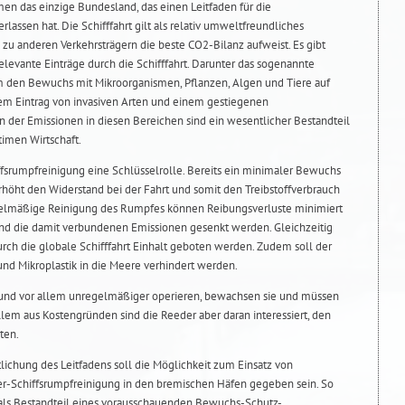
en das einzige Bundesland, das einen Leitfaden für die
lassen hat. Die Schifffahrt gilt als relativ umweltfreundliches
h zu anderen Verkehrsträgern die beste CO2-Bilanz aufweist. Es gibt
levante Einträge durch die Schifffahrt. Darunter das sogenannte
um den Bewuchs mit Mikroorganismen, Pflanzen, Algen und Tiere auf
nem Eintrag von invasiven Arten und einem gestiegenen
n der Emissionen in diesen Bereichen sind ein wesentlicher Bestandteil
imen Wirtschaft.
ffsrumpfreinigung eine Schlüsselrolle. Bereits ein minimaler Bewuchs
rhöht den Widerstand bei der Fahrt und somit den Treibstoffverbrauch
gelmäßige Reinigung des Rumpfes können Reibungsverluste minimiert
und die damit verbundenen Emissionen gesenkt werden. Gleichzeitig
rch die globale Schifffahrt Einhalt geboten werden. Zudem soll der
und Mikroplastik in die Meere verhindert werden.
und vor allem unregelmäßiger operieren, bewachsen sie und müssen
lem aus Kostengründen sind die Reeder aber daran interessiert, den
ten.
lichung des Leitfadens soll die Möglichkeit zum Einsatz von
r-Schiffsrumpfreinigung in den bremischen Häfen gegeben sein. So
ls Bestandteil eines vorausschauenden Bewuchs-Schutz-