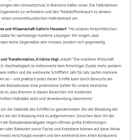
n bringen den Umweltschutz in Bremens Häfen voran. Die Maßnahmen
Organismen zu verhindern und den Treibstoffverbrauch zu senken.
 einen umweltfreundlichen Hafenbetrieb um.
ima und Wissenschaft Kathrin Moosdorf
: "Mit unseren fortschrittlichen
täbe für nachhaltige maritime Lösungen. Wir zeigen, dass
ssen keine Gegensätze sein müssen, sondern sich gegenseitig
 und Transformation, Kristina Vogt
, erklärt: "Die maritime Wirtschaft
. Nachhaltigkeit ist mittlerweile kein freiwilliger Zusatz mehr, sondern
ere Häfen und die weltweite Schifffahrt. Jahr für Jahr laufen mehrere
en an – und praktisch jedes dieser Schiffe kann durch Bewuchs am
rte Ballastwasser eine potenzielle Gefahr für unsere heimische
ist es, dass Bremen in diesen Bereichen mit modernen
chriften Maßstäbe setzt und Verantwortung übernimmt."
 um die Stabilität des Schiffes zu gewährleisten. Bei der Beladung der
ben, bei der Entladung wird es aufgenommen. Zwischen dem Ort der
 der Ballastwasserabgabe liegen oftmals große Entfernungen.
n oder Bakterien sowie Fische und Krebstiere können auf diese Weise
sumwelt verschleppt werden und den einheimischen Arten Konkurrenz