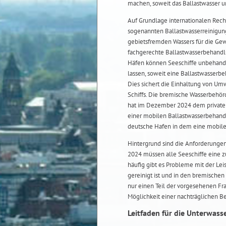
machen, soweit das Ballastwasser 
Auf Grundlage internationalen Rech
sogenannten Ballastwasserreinigung
gebietsfremden Wassers für die Gewä
fachgerechte Ballastwasserbehandlu
Häfen können Seeschiffe unbehandel
lassen, soweit eine Ballastwasserbeh
Dies sichert die Einhaltung von Um
Schiffs. Die bremische Wasserbehörd
hat im Dezember 2024 dem privaten
einer mobilen Ballastwasserbehand
deutsche Hafen in dem eine mobile
Hintergrund sind die Anforderunge
2024 müssen alle Seeschiffe eine 
häufig gibt es Probleme mit der Lei
gereinigt ist und in den bremischen 
nur einen Teil der vorgesehenen Fr
Möglichkeit einer nachträglichen Be
Leitfaden für die Unterwass