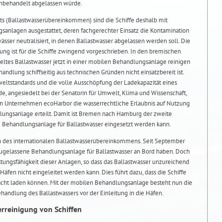
unbehandelt abgelassen würde.
ts (Ballastwasserübereinkommen) sind die Schiffe deshalb mit
sanlagen ausgestattet, deren fachgerechter Einsatz die Kontamination
sser neutralisiert, in denen Ballastwasser abgelassen werden soll. Die
ng ist für die Schiffe zwingend vorgeschrieben. In den bremischen
tes Ballastwasser jetzt in einer mobilen Behandlungsanlage reinigen
andlung schiffseitig aus technischen Gründen nicht einsatzbereit ist.
weltstandards und die volle Ausschöpfung der Ladekapazität eines
e, angesiedelt bei der Senatorin für Umwelt, Klima und Wissenschaft,
 Unternehmen ecoHarbor die wasserrechtliche Erlaubnis auf Nutzung
lungsanlage erteilt. Damit ist Bremen nach Hamburg der zweite
 Behandlungsanlage für Ballastwasser eingesetzt werden kann.
n des internationalen Ballastwasserübereinkommens. Seit September
zugelassene Behandlungsanlage für Ballastwasser an Bord haben. Doch
stungsfähigkeit dieser Anlagen, so dass das Ballastwasser unzureichend
Häfen nicht eingeleitet werden kann. Dies führt dazu, dass die Schiffe
acht laden können. Mit der mobilen Behandlungsanlage besteht nun die
handlung des Ballastwassers vor der Einleitung in die Häfen.
erreinigung von Schiffen