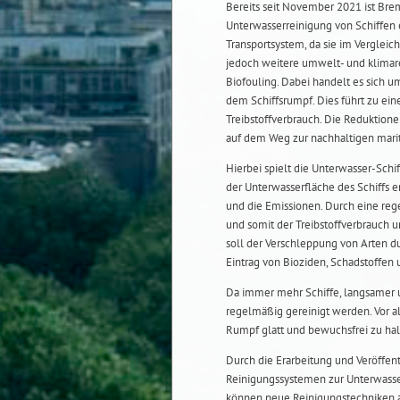
Bereits seit November 2021 ist Brem
Unterwasserreinigung von Schiffen er
Transportsystem, da sie im Vergleic
jedoch weitere umwelt- und klimare
Biofouling. Dabei handelt es sich 
dem Schiffsrumpf. Dies führt zu ei
Treibstoffverbrauch. Die Reduktione
auf dem Weg zur nachhaltigen marit
Hierbei spielt die Unterwasser-Schi
der Unterwasserfläche des Schiffs e
und die Emissionen. Durch eine re
und somit der Treibstoffverbrauch 
soll der Verschleppung von Arten du
Eintrag von Bioziden, Schadstoffen 
Da immer mehr Schiffe, langsamer 
regelmäßig gereinigt werden. Vor al
Rumpf glatt und bewuchsfrei zu hal
Durch die Erarbeitung und Veröffent
Reinigungssystemen zur Unterwasse
können neue Reinigungstechniken a