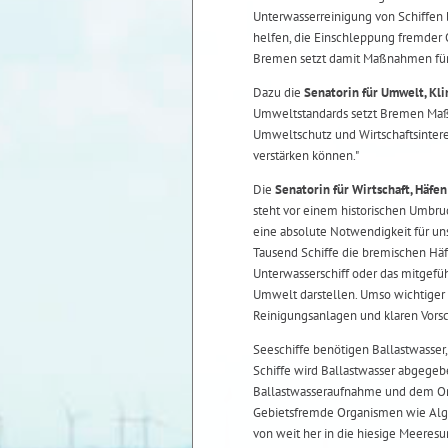
Unterwasserreinigung von Schiffe
helfen, die Einschleppung fremder 
Bremen setzt damit Maßnahmen für
Dazu die
Senatorin für Umwelt, Kl
Umweltstandards setzt Bremen Maßs
Umweltschutz und Wirtschaftsintere
verstärken können."
Die
Senatorin für Wirtschaft, Häfen
steht vor einem historischen Umbruch
eine absolute Notwendigkeit für uns
Tausend Schiffe die bremischen Häf
Unterwasserschiff oder das mitgefüh
Umwelt darstellen. Umso wichtiger 
Reinigungsanlagen und klaren Vors
Seeschiffe benötigen Ballastwasser,
Schiffe wird Ballastwasser abgege
Ballastwasseraufnahme und dem Ort
Gebietsfremde Organismen wie Alge
von weit her in die hiesige Meere