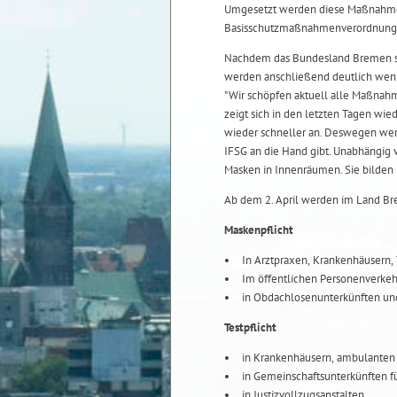
Umgesetzt werden diese Maßnahmen
Basisschutzmaßnahmenverordnung
Nachdem das Bundesland Bremen sei
werden anschließend deutlich weni
"Wir schöpfen aktuell alle Maßnahm
zeigt sich in den letzten Tagen wie
wieder schneller an. Deswegen wer
IFSG an die Hand gibt. Unabhängig 
Masken in Innenräumen. Sie bilden n
Ab dem 2. April werden im Land B
Maskenpflicht
In Arztpraxen, Krankenhäusern,
Im öffentlichen Personenverkehr
in Obdachlosenunterkünften un
Testpflicht
in Krankenhäusern, ambulanten 
in Gemeinschaftsunterkünften f
in Justizvollzugsanstalten