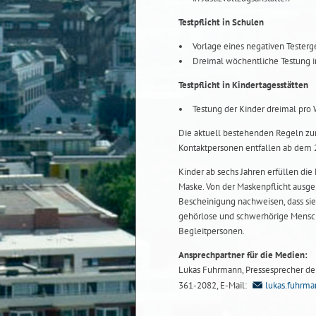
Testpflicht in Schulen
Vorlage eines negativen Testergeb
Dreimal wöchentliche Testung i
Testpflicht in Kindertagesstätten
Testung der Kinder dreimal pro
Die aktuell bestehenden Regeln zur 
Kontaktpersonen entfallen ab dem 2.
Kinder ab sechs Jahren erfüllen di
Maske. Von der Maskenpflicht ausge
Bescheinigung nachweisen, dass si
gehörlose und schwerhörige Mensch
Begleitpersonen.
Ansprechpartner für die Medien:
Lukas Fuhrmann, Pressesprecher der 
361-2082, E-Mail:
lukas.fuhrm