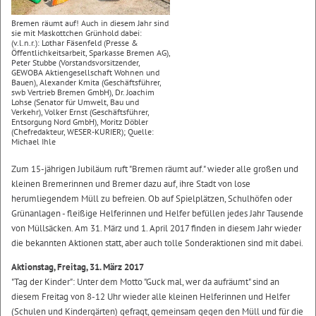
Bremen räumt auf! Auch in diesem Jahr sind
sie mit Maskottchen Grünhold dabei:
(v.l.n.r.): Lothar Fäsenfeld (Presse &
Öffentlichkeitsarbeit, Sparkasse Bremen AG),
Peter Stubbe (Vorstandsvorsitzender,
GEWOBA Aktiengesellschaft Wohnen und
Bauen), Alexander Kmita (Geschäftsführer,
swb Vertrieb Bremen GmbH), Dr. Joachim
Lohse (Senator für Umwelt, Bau und
Verkehr), Volker Ernst (Geschäftsführer,
Entsorgung Nord GmbH), Moritz Döbler
(Chefredakteur, WESER-KURIER); Quelle:
Michael Ihle
Zum 15-jährigen Jubiläum ruft "Bremen räumt auf." wieder alle großen und
kleinen Bremerinnen und Bremer dazu auf, ihre Stadt von lose
herumliegendem Müll zu befreien. Ob auf Spielplätzen, Schulhöfen oder
Grünanlagen - fleißige Helferinnen und Helfer befüllen jedes Jahr Tausende
von Müllsäcken. Am 31. März und 1. April 2017 finden in diesem Jahr wieder
die bekannten Aktionen statt, aber auch tolle Sonderaktionen sind mit dabei.
Aktionstag, Freitag, 31. März 2017
"Tag der Kinder": Unter dem Motto "Guck mal, wer da aufräumt" sind an
diesem Freitag von 8-12 Uhr wieder alle kleinen Helferinnen und Helfer
(Schulen und Kindergärten) gefragt, gemeinsam gegen den Müll und für die