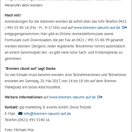
Weserufer aktiv werden.
Mach mit!
Anmeldungen für die Aktionen werden ab sofort über das Info-Telefon 0421
/ 491 55 40-16 (Mo. - Fr., 9-17 Uhr) und auf
www.bremen-raeumt-auf.de
entgegengenommen. Hier gibt es Online-Anmeldeformulare sowie
Formulare zum Downloaden, die per Fax an 0421 / 491 55 40-99 gesandt
werden können. Übrigens: Jeder registrierte Teilnehmer nimmt automatisch
an einem Gewinnspiel teil - es gibt viele tolle Sach- und Erlebnispreise zu
gewinnen.
"Bremen räumt auf." sagt Danke
So viel Einsatz muss belohnt werden. Alle Teilnehmerinnen und Teilnehmer
erwartet am Samstag, 20. Mai 2017, von 14 bis 18 Uhr auf dem Bremer
Marktplatz ein tolles Abschlussfest.
Weitere Informationen
auf
www.bremen-raeumt-auf.de
.
Kontakt:
gip marketing & events GmbH, Delia Trotzek
E-Mail:
info@bremen-raeumt-auf.de
Telefon (0421) 491 5540 16
Foto: Michael Ihle