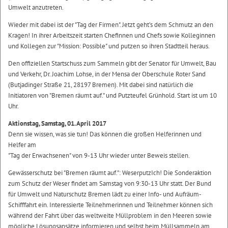
Umwelt anzutreten.
Wieder mit dabei ist der "Tag der Firmen". Jetzt geht’s dem Schmutz an den
Kragen! In ihrer Arbeitszeit starten Chefinnen und Chefs sowie Kolleginnen
und Kollegen zur "Mission: Possible" und putzen so ihren Stadtteil heraus.
Den offiziellen Startschuss zum Sammeln gibt der Senator für Umwelt, Bau
und Verkehr, Dr. Joachim Lohse, in der Mensa der Oberschule Roter Sand
(Butjadinger Straße 21, 28197 Bremen). Mit dabei sind natürlich die
Initiatoren von "Bremen räumt auf." und Putzteufel Grünhold. Start ist um 10
Uhr.
Aktionstag, Samstag, 01. April 2017
Denn sie wissen, was sie tun! Das können die großen Helferinnen und
Helfer am
"Tag der Erwachsenen" von 9-13 Uhr wieder unter Beweis stellen.
Gewässerschutz bei "Bremen räumt auf.": WeserputzIch! Die Sonderaktion
zum Schutz der Weser findet am Samstag von 9:30-13 Uhr statt. Der Bund
für Umwelt und Naturschutz Bremen lädt zu einer Info- und Aufräum-
Schifffahrt ein. Interessierte Teilnehmerinnen und Teilnehmer können sich
während der Fahrt über das weltweite Müllproblem in den Meeren sowie
mögliche Lösungsansätze informieren und selbst beim Müllsammeln am