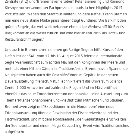
Zentrale (BTZ) und 'Bremerhaven erleben', Peter Siemering und Raimond
Kiesbye, vor versammelter Fachpresse die touristischen Highlights 2015
vorzustellen. "Neben den Stadtmusikanten und dem Rathaus kann Bremen
nun eine neue starke Marke präsentieren", sagt Günthner. "Die Bark mit den
grünen Segeln, das weltweit bekannte ehemalige Werbeschiff für Beck’s
Bier, kommt an die Weser zurück und wird hier ab Mai 2015 als Hotel- und
Restaurantschiff liegen."
Und auch in Bremerhaven nehmen großartige Segelschiffe Kurs auf den
Hafen. Mit der SAIL vom 12. bis 16. August 2015 feiert die internationale
Segler-Gemeinschaft zum achten Mal mit den Königinnen der Meere und
mehr als einer Million Gästen ihr Traditionsfest in Bremerhaven. Spannende
Neuigkeiten haben auch die Geschäftsführer im Gepäck. In der neuen
Dauerausstellung "Mensch, Natur, Technik" liefert das Universum Science
Center 1.000 Antworten auf zahlreiche Fragen. Und im März eröffnet
ebenfalls das neue Entdeckerzentrum der botanika – eine Ausstellung zum
Thema "Pflanzenphänomene und -vielfalt" zum Mitmachen und Staunen.
Bremerhaven zeigt mit "Expeditionen in die Nordmeere" eine neue
Erlebnisausstellung über die Faszination der Fischereiwelten und der
Fischwirtschaft. Und mit dem Nordseehotel, den Geburtstagfeierlichkeiten
der Seenotretter und einem Mega-Geocaching-Event wird Traditionsreiches
aufgefrischt.