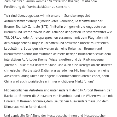
Zum nächsten Termin kommen Vertreter von Ryanair, um über die
Fortführung der Werbeaktivitäten zu sprechen.
"Wir sind überzeugt, dass wir mit unserem Standkonzept viel
Aufmerksamkeit erregen", meint Peter Siemering, Geschäftsführer der
Bremer Touristik-Zentrale (BTZ). "In Berlin bringen wir die Angebote von
Bremen und Bremerhaven in die Kataloge der großen Reiseveranstalter wie
TUI, DERtour oder Ameropa, sprechen zusammen mit dem Flughafen mit
den europäischen Fluggesellschaften und bewerben unsere touristischen
Leuchttürme. So zeigen wir, warum sich eine Reise nach Bremen und
Bremerhaven lohnt, mit Multimediaeinsatz, riesigen Bildflächen sowie dem
interaktiven Auftritt der Bremer Wissenswelten und der Radkampagne
‚Bremen – bike it‘ auf unserem Stand. Und auch eine Delegation aus unserer
chinesischen Partnerstadt Dalian war gerade hier. Mit ihnen haben wir eine
Absichtserklärung über eine engere Zusammenarbeit unterzeichnet, denn
China wird auch touristisch ein immer wichtigerer Markt für uns"
Mit persönlichen Vertretern sind unter anderem der City Airport Bremen, der
Ratskeller Bremen, die Alexander von Humboldt und die Wissenswelten mit
Universum Bremen, botanika, dem Deutschen Auswandererhaus und dem
Klimahaus mit in Berlin dabei.
Und damit alle fünf Sinne der Messebesucherinnen und Messebesucher