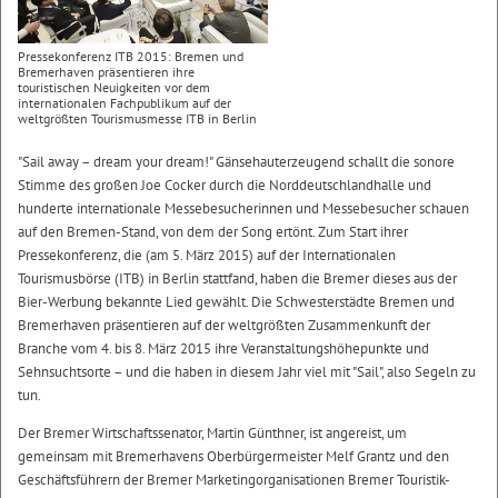
Pressekonferenz ITB 2015: Bremen und
Bremerhaven präsentieren ihre
touristischen Neuigkeiten vor dem
internationalen Fachpublikum auf der
weltgrößten Tourismusmesse ITB in Berlin
"Sail away – dream your dream!" Gänsehauterzeugend schallt die sonore
Stimme des großen Joe Cocker durch die Norddeutschlandhalle und
hunderte internationale Messebesucherinnen und Messebesucher schauen
auf den Bremen-Stand, von dem der Song ertönt. Zum Start ihrer
Pressekonferenz, die (am 5. März 2015) auf der Internationalen
Tourismusbörse (ITB) in Berlin stattfand, haben die Bremer dieses aus der
Bier-Werbung bekannte Lied gewählt. Die Schwesterstädte Bremen und
Bremerhaven präsentieren auf der weltgrößten Zusammenkunft der
Branche vom 4. bis 8. März 2015 ihre Veranstaltungshöhepunkte und
Sehnsuchtsorte – und die haben in diesem Jahr viel mit "Sail", also Segeln zu
tun.
Der Bremer Wirtschaftssenator, Martin Günthner, ist angereist, um
gemeinsam mit Bremerhavens Oberbürgermeister Melf Grantz und den
Geschäftsführern der Bremer Marketingorganisationen Bremer Touristik-