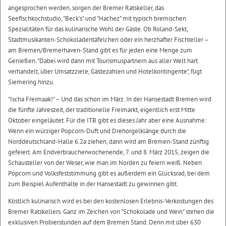
angesprochen werden, sorgen der Bremer Ratskeller, das
Seefischkochstudio, "Beck’s" und "Hachez" mit typisch bremischen
Spezialitäten für das kulinarische Wohl der Gäste. Ob Roland-Sekt,
Stadtmusikanten-Schokoladentäfelchen oder ein herzhafter Fischteller –
am Bremen/Bremerhaven-Stand gibt es für jeden eine Menge zum
Genießen. "Dabei wird dann mit Tourismuspartnern aus aller Welt hart
verhandelt, über Umsatzziele, Gästezahlen und Hotelkontingente", fügt
Siemering hinzu.
"Ischa Freimaak!" – Und das schon im März. In der Hansestadt Bremen wird
die fünfte Jahreszeit, der traditionelle Freimarkt, eigentlich erst Mitte
Oktober eingeläutet. Für die ITB gibt es dieses Jahr aber eine Ausnahme:
Wenn ein würziger Popcorn-Duft und Drehorgelklänge durch die
Norddeutschland-Halle 6.2a ziehen, dann wird am Bremen-Stand zünftig
gefeiert. Am Endverbraucherwochenende, 7. und 8. März 2015, zeigen die
Schausteller von der Weser, wie man im Norden zu feiern weiß. Neben
Popcorn und Volksfeststimmung gibt es außerdem ein Glücksrad, bei dem
zum Beispiel Aufenthalte in der Hansestadt zu gewinnen gibt.
Köstlich kulinarisch wird es bei den kostenlosen Erlebnis-Verkostungen des
Bremer Ratskellers. Ganz im Zeichen von "Schokolade und Wein" stehen die
exklusiven Probierstunden auf dem Bremen Stand. Denn mit über 630