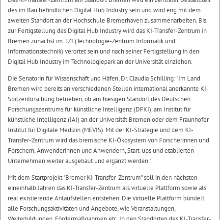
des im Bau befindlichen Digital Hub Industry sein und wird eng mit dem
zweiten Standort an der Hochschule Bremerhaven zusammenarbeiten. Bis
zur Fertigstellung des Digital Hub Industry wird das KI-Transfer-Zentrum in
Bremen zunächst im TZI (Technologie-Zentrum Informatik und
Informationstechnik) verortet sein und nach seiner Fertigstellung in den
Digital Hub Industry im Technologiepark an der Universität einziehen.
Die Senatorin für Wissenschaft und Häfen, Dr. Claudia Schilling: "Im Land
Bremen wird bereits an verschiedenen Stellen international anerkannte KI-
Spitzenforschung betrieben, ob am hiesigen Standort des Deutschen
Forschungszentrums für künstliche Intelligenz (DFKI), am Institut für
künstliche Intelligenz (IAI) an der Universität Bremen oder dem Fraunhofer
Institut für Digitale Medizin (MEVIS). Mit der KI-Strategie und dem KI-
Transfer-Zentrum wird das bremische KI-Ökosystem von Forscherinnen und
Forschern, Anwenderinnen und Anwendern, Start-ups und etablierten
Unternehmen weiter ausgebaut und ergänzt werden."
Mit dem Startprojekt "Bremer KI-Transfer-Zentrum" soll in den nächsten
eineinhalb Jahren das KI-Transfer-Zentrum als virtuelle Plattform sowie als
real existierende Anlaufstellen entstehen. Die virtuelle Plattform bündelt
alle Forschungsaktivitäten und Angebote, wie Veranstaltungen,
Weiterbildungen, Fördermaßnahmen etc. In den Standorten des KI-Transfer-