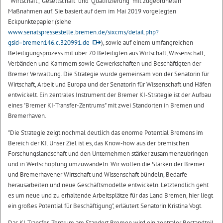
"Wirtschaft", "Gesellschaft" und "Qualifizierung" mit zugeordneten
Maßnahmen auf. Sie basiert auf dem im Mai 2019 vorgelegten
Eckpunktepapier (siehe
www.senatspressestelle.bremen.de/sixcms/detail.php?
gsid=bremen146.c.320991.de
), sowie auf einem umfangreichen
Beteiligungsprozess mit über 70 Beteiligten aus Wirtschaft, Wissenschaft,
Verbänden und Kammern sowie Gewerkschaften und Beschäftigten der
Bremer Verwaltung. Die Strategie wurde gemeinsam von der Senatorin für
Wirtschaft, Arbeit und Europa und der Senatorin für Wissenschaft und Häfen
entwickelt. Ein zentrales Instrument der Bremer KI-Strategie ist der Aufbau
eines "Bremer KI-Transfer-Zentrums" mit zwei Standorten in Bremen und
Bremerhaven.
"Die Strategie zeigt nochmal deutlich das enorme Potential Bremens im
Bereich der KI. Unser Ziel ist es, das Know-how aus der bremischen
Forschungslandschaft und den Unternehmen stärker zusammenzubringen
und in Wertschöpfung umzuwandeln. Wir wollen die Stärken der Bremer
und Bremerhavener Wirtschaft und Wissenschaft bündeln, Bedarfe
herausarbeiten und neue Geschäftsmodelle entwickeln. Letztendlich geht
es um neue und zu erhaltende Arbeitsplätze für das Land Bremen, hier liegt
ein großes Potential für Beschäftigung", erläutert Senatorin Kristina Vogt.
Das KI-Transfer-Zentrum am Standort Bremen wird ein zentraler Bestandteil